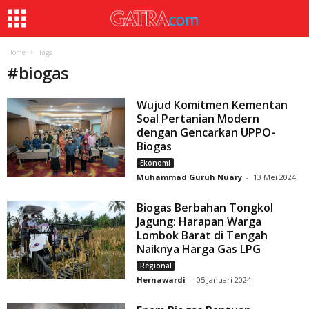
Home
Tags
#
biogas
Wujud Komitmen Kementan
Soal Pertanian Modern
dengan Gencarkan UPPO-
Biogas
Ekonomi
Muhammad Guruh Nuary
-
13 Mei 2024
Biogas Berbahan Tongkol
Jagung: Harapan Warga
Lombok Barat di Tengah
Naiknya Harga Gas LPG
Regional
Hernawardi
-
05 Januari 2024