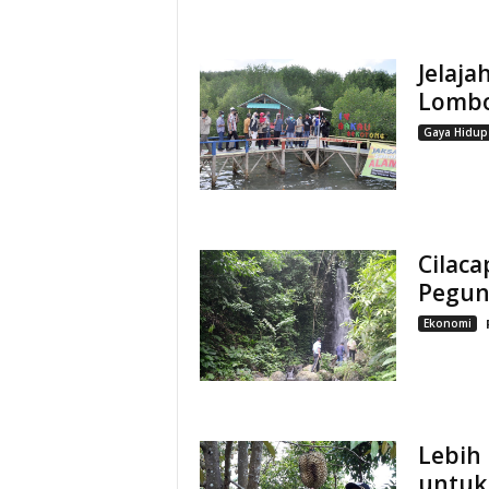
Jelaja
Lombo
Gaya Hidup
Cilaca
Pegu
Ekonomi
Lebih
untuk 