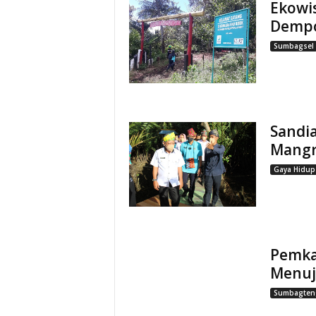
Ekowis
Demp
Sumbagsel
Sandi
Mangro
Gaya Hidup
Pemka
Menuj
Sumbagten