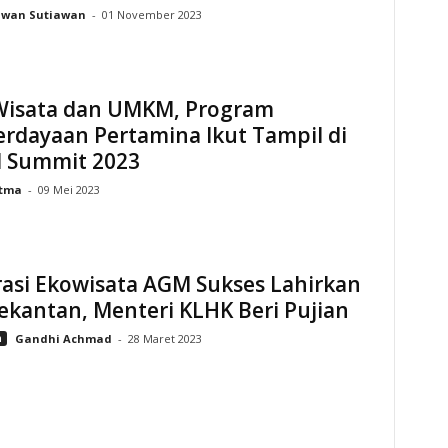
Iwan Sutiawan
-
01 November 2023
Wisata dan UMKM, Program
rdayaan Pertamina Ikut Tampil di
 Summit 2023
tma
-
09 Mei 2023
rasi Ekowisata AGM Sukses Lahirkan
ekantan, Menteri KLHK Beri Pujian
n
Gandhi Achmad
-
28 Maret 2023