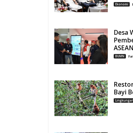
Ekonomi
Desa 
Pembe
ASEAN
BUMN
Fa
Resto
Bayi B
Lingkunga