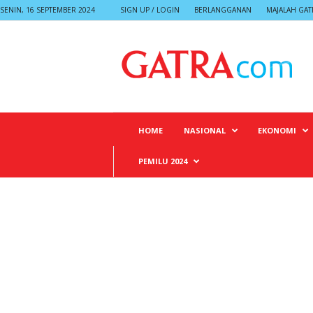
SENIN, 16 SEPTEMBER 2024
SIGN UP / LOGIN
BERLANGGANAN
MAJALAH GAT
G
A
T
R
A
HOME
NASIONAL
EKONOMI
PEMILU 2024