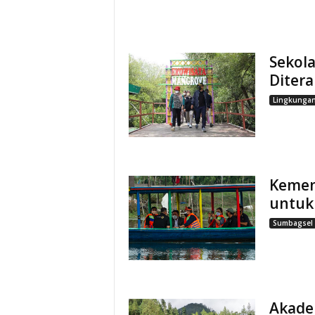
Sekol
Ditera
Lingkunga
Kemen
untuk 
Sumbagsel
Akadem