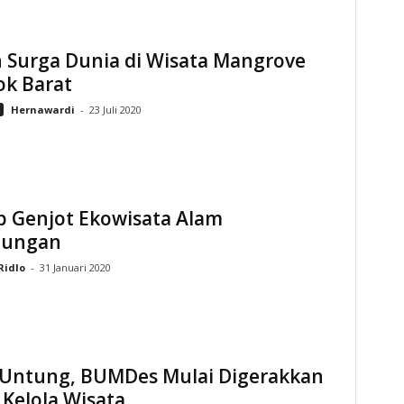
h Surga Dunia di Wisata Mangrove
k Barat
Hernawardi
-
23 Juli 2020
p Genjot Ekowisata Alam
nungan
Ridlo
-
31 Januari 2020
 Untung, BUMDes Mulai Digerakkan
Kelola Wisata