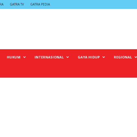
RA
GATRA TV
GATRA PEDIA
HUKUM
INTERNASIONAL
GAYA HIDUP
REGIONAL