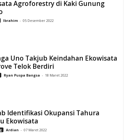
ata Agroforestry di Kaki Gunung
o
Ibrahim
-
05 Desember 2022
aga Uno Takjub Keindahan Ekowisata
ve Telok Berdiri
Ryan Puspa Bangsa
-
18 Maret 2022
b Identifikasi Okupansi Tahura
u Ekowisata
g
Ardian
-
07 Maret 2022