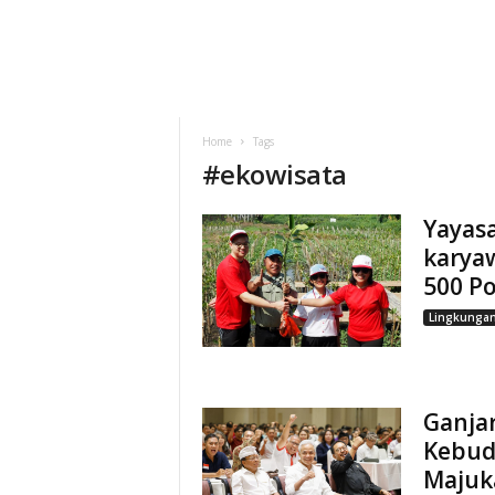
Home
Tags
#
ekowisata
Yayas
karya
500 P
Lingkunga
Ganjar
Kebud
Majuka