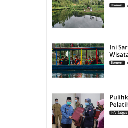
Ekonomi
Ini Sa
Wisata
Ekonomi
Pulihk
Pelati
Info Satgas