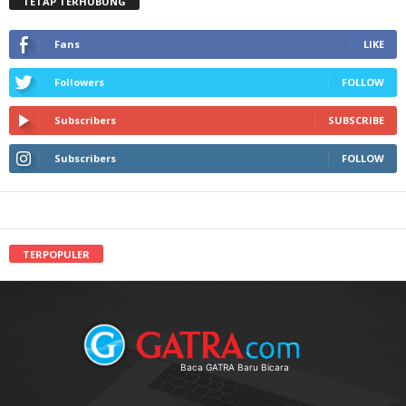
TETAP TERHUBUNG
Fans
LIKE
Followers
FOLLOW
Subscribers
SUBSCRIBE
Subscribers
FOLLOW