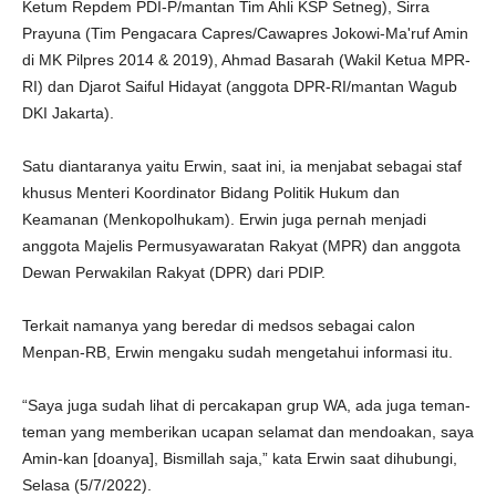
Ketum Repdem PDI-P/mantan Tim Ahli KSP Setneg), Sirra
Prayuna (Tim Pengacara Capres/Cawapres Jokowi-Ma'ruf Amin
di MK Pilpres 2014 & 2019), Ahmad Basarah (Wakil Ketua MPR-
RI) dan Djarot Saiful Hidayat (anggota DPR-RI/mantan Wagub
DKI Jakarta).
Satu diantaranya yaitu Erwin, saat ini, ia menjabat sebagai staf
khusus Menteri Koordinator Bidang Politik Hukum dan
Keamanan (Menkopolhukam). Erwin juga pernah menjadi
anggota Majelis Permusyawaratan Rakyat (MPR) dan anggota
Dewan Perwakilan Rakyat (DPR) dari PDIP.
Terkait namanya yang beredar di medsos sebagai calon
Menpan-RB, Erwin mengaku sudah mengetahui informasi itu.
“Saya juga sudah lihat di percakapan grup WA, ada juga teman-
teman yang memberikan ucapan selamat dan mendoakan, saya
Amin-kan [doanya], Bismillah saja,” kata Erwin saat dihubungi,
Selasa (5/7/2022).