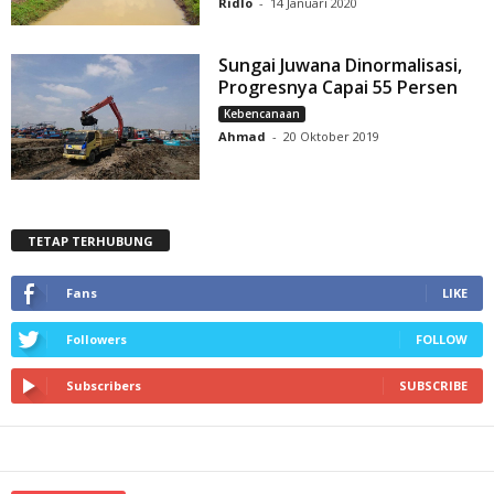
Ridlo
-
14 Januari 2020
Sungai Juwana Dinormalisasi,
Progresnya Capai 55 Persen
Kebencanaan
Ahmad
-
20 Oktober 2019
TETAP TERHUBUNG
Fans
LIKE
Followers
FOLLOW
Subscribers
SUBSCRIBE