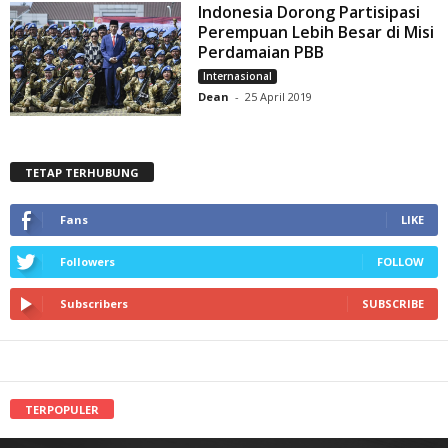
Indonesia Dorong Partisipasi
Perempuan Lebih Besar di Misi
Perdamaian PBB
Internasional
Dean
-
25 April 2019
TETAP TERHUBUNG
Fans
LIKE
Followers
FOLLOW
Subscribers
SUBSCRIBE
TERPOPULER