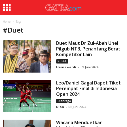
Home
Tags
#
Duet
Duet Maut Dr Zul-Abah Uhel
Pilgub NTB, Penantang Berat
Kompetitor Lain
Politik
Hernawardi
-
09 Juni 2024
Leo/Daniel Gagal Dapet Tiket
Perempat Final di Indonesia
Open 2024
Olahraga
Dian
-
06 Juni 2024
Wacana Menduetkan