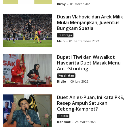
Birny
-
01 Maret 2023
Dusan Vlahovic dan Arek Milik
Mulai Menjanjikan, Juventus
Bungkam Spezia
Olahraga
Muh
-
01 September 2022
Bupati Tiwi dan Wawalkot
Havearita Duet Masak Menu
Anti-Stunting
Kesehatan
Ridlo
-
09 Juni 2022
Duet Anies-Puan, Ini kata PKS,
Resep Ampuh Satukan
Cebong-Kampret?
Politik
Rohmat
-
24 Maret 2022