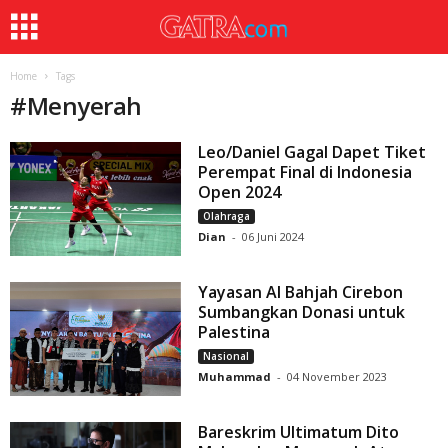
Home
Tags
#
Menyerah
Leo/Daniel Gagal Dapet Tiket
Perempat Final di Indonesia
Open 2024
Olahraga
Dian
-
06 Juni 2024
Yayasan Al Bahjah Cirebon
Sumbangkan Donasi untuk
Palestina
Nasional
Muhammad
-
04 November 2023
Bareskrim Ultimatum Dito