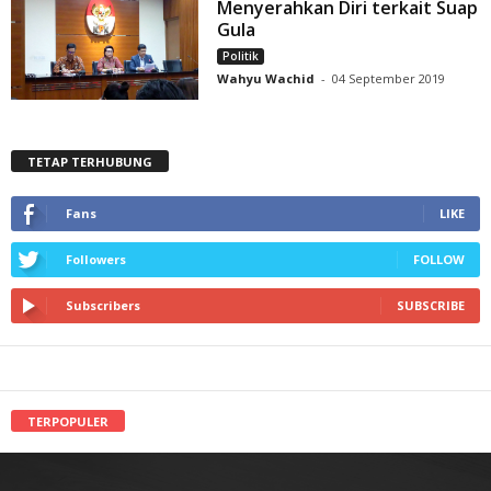
Menyerahkan Diri terkait Suap
Gula
Politik
Wahyu Wachid
-
04 September 2019
TETAP TERHUBUNG
Fans
LIKE
Followers
FOLLOW
Subscribers
SUBSCRIBE
TERPOPULER