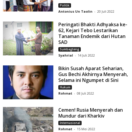
Politik
Antonius Un Taolin
-
20 Juli 2022
Peringati Bhakti Adhyaksa ke-
62, Kejari Tebo Lestarikan
Tanaman Endemik dari Hutan
SAD
Sumbagteng
Syahrial
-
14 Juli 2022
Bikin Susah Aparat Seharian,
Gus Bechi Akhirnya Menyerah,
Selama ini Ngumpet di Sini
Hukum
Rohmat
-
08 Juli 2022
Cemen! Rusia Menyerah dan
Mundur dari Kharkiv
Internasional
Rohmat
-
15 Mei 2022