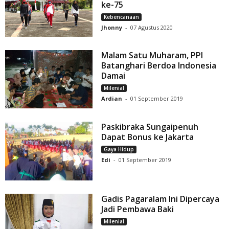
ke-75
Kebencanaan
Jhonny
-
07 Agustus 2020
Malam Satu Muharam, PPI
Batanghari Berdoa Indonesia
Damai
Milenial
Ardian
-
01 September 2019
Paskibraka Sungaipenuh
Dapat Bonus ke Jakarta
Gaya Hidup
Edi
-
01 September 2019
Gadis Pagaralam Ini Dipercaya
Jadi Pembawa Baki
Milenial