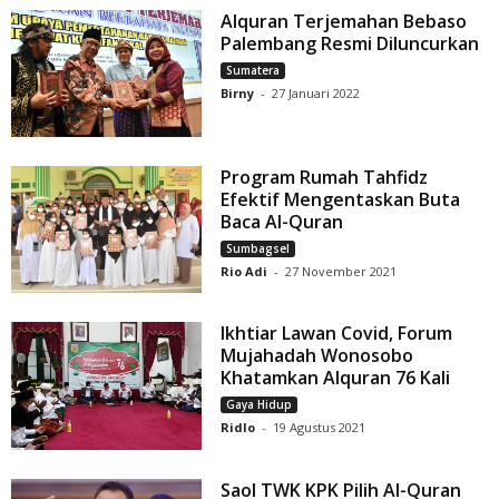
Alquran Terjemahan Bebaso
Palembang Resmi Diluncurkan
Sumatera
Birny
-
27 Januari 2022
Program Rumah Tahfidz
Efektif Mengentaskan Buta
Baca Al-Quran
Sumbagsel
Rio Adi
-
27 November 2021
Ikhtiar Lawan Covid, Forum
Mujahadah Wonosobo
Khatamkan Alquran 76 Kali
Gaya Hidup
Ridlo
-
19 Agustus 2021
Saol TWK KPK Pilih Al-Quran