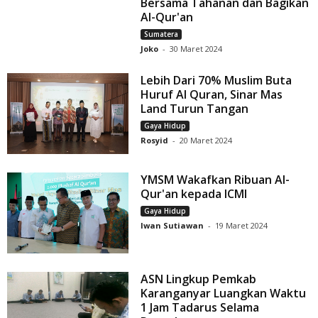
Bersama Tahanan dan Bagikan
Al-Qur'an
Sumatera
Joko
-
30 Maret 2024
Lebih Dari 70% Muslim Buta
Huruf Al Quran, Sinar Mas
Land Turun Tangan
Gaya Hidup
Rosyid
-
20 Maret 2024
YMSM Wakafkan Ribuan Al-
Qur'an kepada ICMI
Gaya Hidup
Iwan Sutiawan
-
19 Maret 2024
ASN Lingkup Pemkab
Karanganyar Luangkan Waktu
1 Jam Tadarus Selama