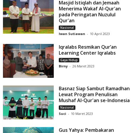
Masjid Istiqlah dan Jemaah
Menerima Wakaf Al-Qur'an
pada Peringatan Nuzulul
Qur'an
Nasional
Iwan Sutiawan
-
10 April 2023
Iqralabs Resmikan Qur’an
Learning Center Iqralabs
Gaya Hidup
Birny
-
26 Maret 2023
Basnaz Siap Sambut Ramadhan
Lewat Program Penulisan
Mushaf Al-Qur'an se-Indonesia
Nasional
Suci
-
10 Maret 2023
Gus Yahya: Pembakaran