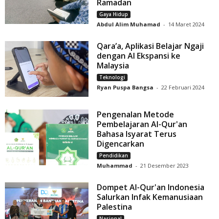
Ramadan
Gaya Hidup
Abdul Alim Muhamad
-
14 Maret 2024
Qara’a, Aplikasi Belajar Ngaji
dengan AI Ekspansi ke
Malaysia
Teknologi
Ryan Puspa Bangsa
-
22 Februari 2024
Pengenalan Metode
Pembelajaran Al-Qur'an
Bahasa Isyarat Terus
Digencarkan
Pendidikan
Muhammad
-
21 Desember 2023
Dompet Al-Qur'an Indonesia
Salurkan Infak Kemanusiaan
Palestina
Nasional