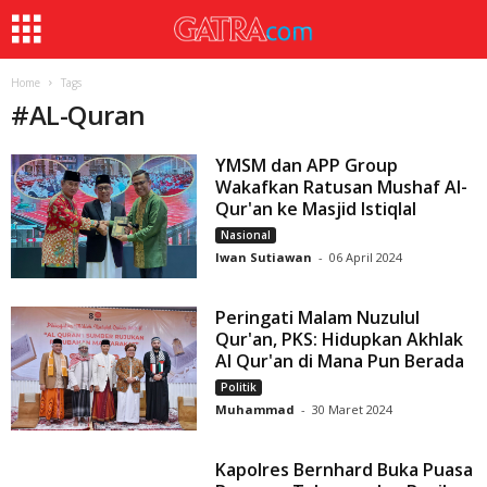
Home
Tags
#
AL-Quran
YMSM dan APP Group
Wakafkan Ratusan Mushaf Al-
Qur'an ke Masjid Istiqlal
Nasional
Iwan Sutiawan
-
06 April 2024
Peringati Malam Nuzulul
Qur'an, PKS: Hidupkan Akhlak
Al Qur'an di Mana Pun Berada
Politik
Muhammad
-
30 Maret 2024
Kapolres Bernhard Buka Puasa