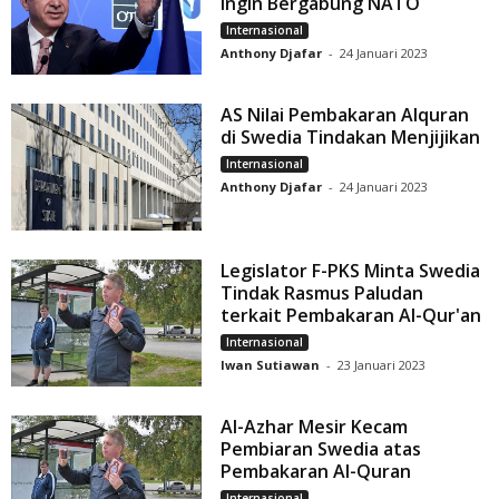
Ingin Bergabung NATO
Internasional
Anthony Djafar
-
24 Januari 2023
AS Nilai Pembakaran Alquran
di Swedia Tindakan Menjijikan
Internasional
Anthony Djafar
-
24 Januari 2023
Legislator F-PKS Minta Swedia
Tindak Rasmus Paludan
terkait Pembakaran Al-Qur'an
Internasional
Iwan Sutiawan
-
23 Januari 2023
Al-Azhar Mesir Kecam
Pembiaran Swedia atas
Pembakaran Al-Quran
Internasional