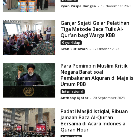
Ryan Puspa Bangsa
-
18 November 2023
Ganjar Sejati Gelar Pelatihan
Tiga Metode Baca Tulis Al-
Qur'an bagi Warga KBB
Gaya Hidup
Iwan Sutiawan
-
07 Oktober 2023
Para Pemimpin Muslim Kritik
Negara Barat soal
Pembakaran Alquran di Majelis
Umum PBB
Internasional
Anthony Djafar
-
20 September 2023
Padati Masjid Istiqlal, Ribuan
Jamaah Baca Al-Qur’an
Bersama di Acara Indonesia
Quran Hour