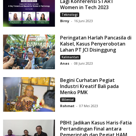
Lagi Konferensi START
Women in Tech 2023
Teknologi
Birny
-
16 Juni 2023
Peringatan Harlah Pancasila di
Kalsel, Kasus Penyerobotan
Lahan PT JCI Disinggung
Kalimantan
Anas
-
08 Juni 2023
Begini Curhatan Pegiat
Industri Kreatif Bali pada
Menko PMK
Milenial
Rohmat
-
07 Mei 2023
PBHI: Jadikan Kasus Haris-Fatia
Pertandingan Final antara
Pemerintah dan Pegiat HAM