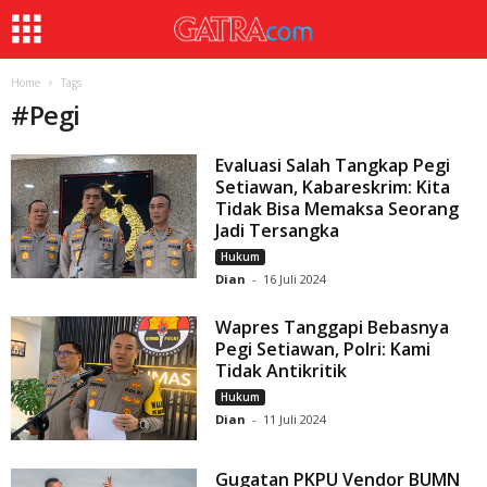
Home
Tags
#
Pegi
Evaluasi Salah Tangkap Pegi
Setiawan, Kabareskrim: Kita
Tidak Bisa Memaksa Seorang
Jadi Tersangka
Hukum
Dian
-
16 Juli 2024
Wapres Tanggapi Bebasnya
Pegi Setiawan, Polri: Kami
Tidak Antikritik
Hukum
Dian
-
11 Juli 2024
Gugatan PKPU Vendor BUMN