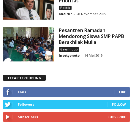
Prioritas
Politik
Khoirur
-
28 November 2019
Pesantren Ramadan
Mendorong Siswa SMP PAPB
Berakhllak Mulia
Gaya Hidup
Insetyonoto
-
14 Mei 2019
TETAP TERHUBUNG
Fans
LIKE
Followers
FOLLOW
Subscribers
SUBSCRIBE