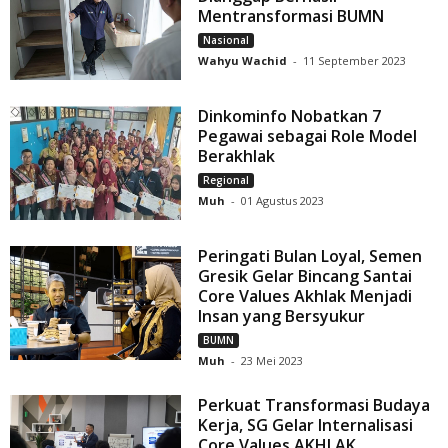
Mentransformasi BUMN
Nasional
Wahyu Wachid
-
11 September 2023
Dinkominfo Nobatkan 7
Pegawai sebagai Role Model
Berakhlak
Regional
Muh
-
01 Agustus 2023
Peringati Bulan Loyal, Semen
Gresik Gelar Bincang Santai
Core Values Akhlak Menjadi
Insan yang Bersyukur
BUMN
Muh
-
23 Mei 2023
Perkuat Transformasi Budaya
Kerja, SG Gelar Internalisasi
Core Values AKHLAK