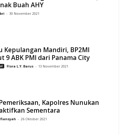
Anak Buah AHY
bri
-
30 November 2021
u Kepulangan Mandiri, BP2MI
t 9 ABK PMI dari Panama City
al
Flora L.Y. Barus
-
13 November 2021
i Pemeriksaan, Kapolres Nunukan
aktifkan Sementara
lfiansyah
-
26 Oktober 2021