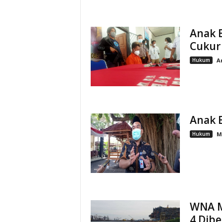
Anak 
Cukur
Hukum
A
Anak B
Hukum
M
WNA M
4 Dib