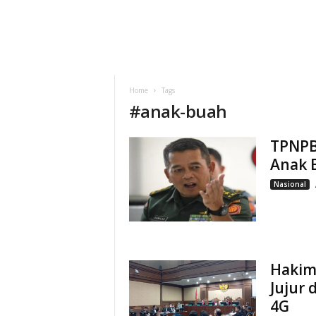
Home
Tags
#
anak-buah
TPNPB
Anak 
Nasional
Hakim
Jujur 
4G