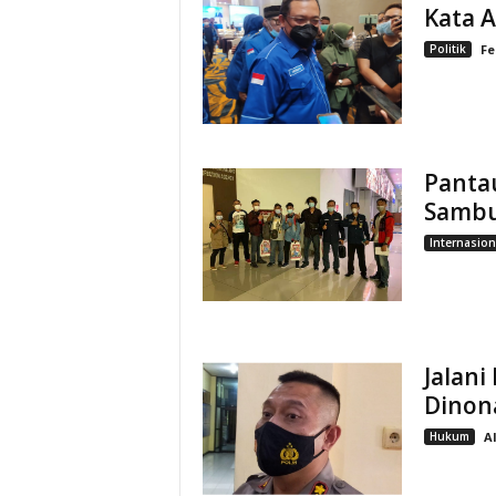
Kata 
Politik
Fe
Panta
Sambu
Internasion
Jalan
Dinon
Hukum
A