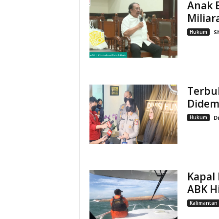
Anak 
Milia
Hukum
S
Terbuk
Didem
Hukum
D
Kapal
ABK H
Kalimantan