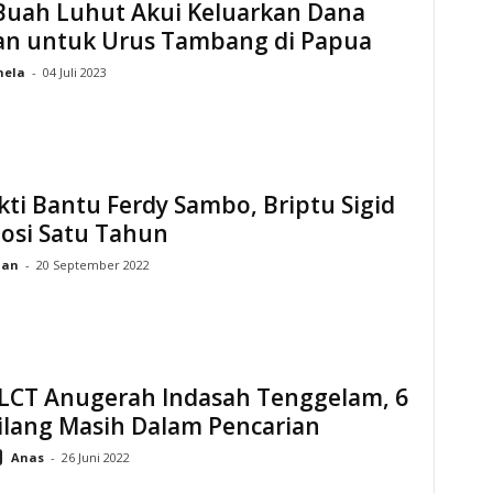
Buah Luhut Akui Keluarkan Dana
ran untuk Urus Tambang di Papua
hela
-
04 Juli 2023
ti Bantu Ferdy Sambo, Briptu Sigid
osi Satu Tahun
ian
-
20 September 2022
 LCT Anugerah Indasah Tenggelam, 6
ilang Masih Dalam Pencarian
Anas
-
26 Juni 2022