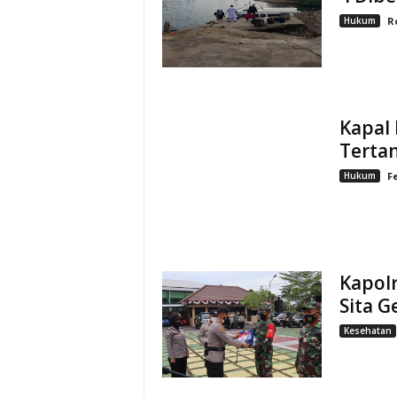
Hukum
R
Kapal
Tertan
Hukum
F
Kapol
Sita 
Kesehatan