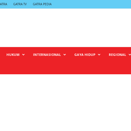
ATRA
GATRA TV
GATRA PEDIA
HUKUM
INTERNASIONAL
GAYA HIDUP
REGIONAL