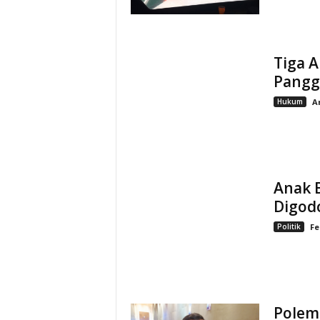
Tiga A
Panggi
Hukum
A
Anak 
Digod
Politik
Fe
Polemi