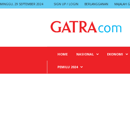
MINGGU, 29 SEPTEMBER 2024
SIGN UP / LOGIN
BERLANGGANAN
MAJALAH G
G
A
T
R
A
HOME
NASIONAL
EKONOMI
PEMILU 2024