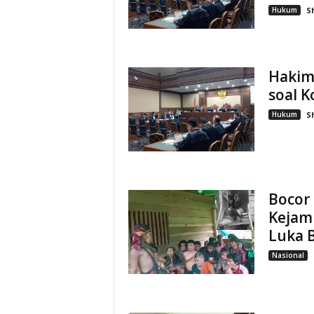
Hukum
S
Hakim
soal K
Hukum
S
Bocor
Kejamn
Luka 
Nasional