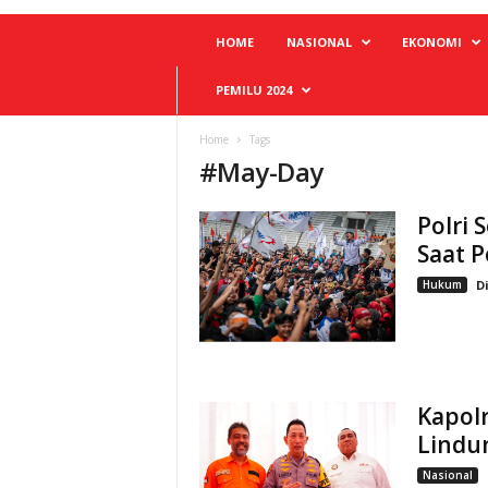
HOME
NASIONAL
EKONOMI
PEMILU 2024
Home
Tags
#
May-Day
Polri
Saat 
Hukum
D
Kapolr
Lindu
Nasional