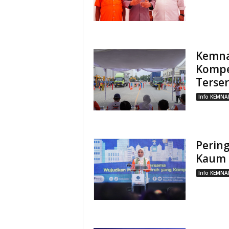
Kemna
Kompe
Terser
Info KEMNA
Perin
Kaum 
Info KEMNA