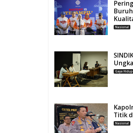
Perin
Buruh
Kuali
Nasional
SINDIK
Ungka
Gaya Hidup
Kapolr
Titik 
Nasional