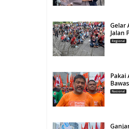
Gelar 
Jalan
Regional
Pakai 
Bawas
Nasional
Ganja