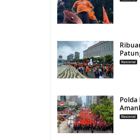
Ribua
Patun
Nasional
Polda 
Amank
Nasional