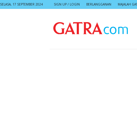
SELASA, 17 SEPTEMBER 2024
SIGN UP / LOGIN
BERLANGGANAN
MAJALAH GA
G
A
T
R
A