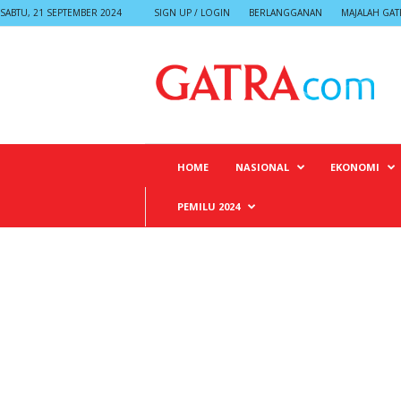
SABTU, 21 SEPTEMBER 2024
SIGN UP / LOGIN
BERLANGGANAN
MAJALAH GAT
G
A
T
R
A
HOME
NASIONAL
EKONOMI
PEMILU 2024