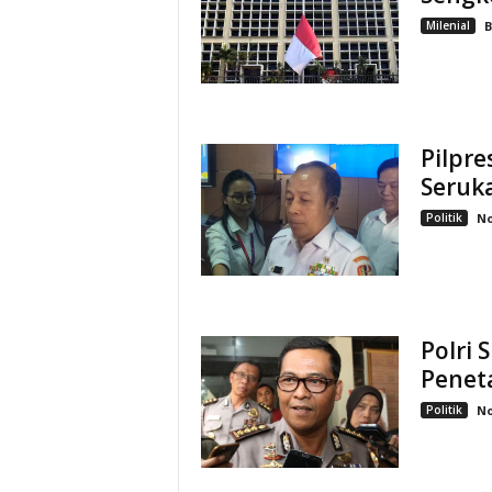
Milenial
B
Pilpre
Seruk
Politik
No
Polri 
Penet
Politik
No