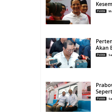
Kesemp
Politik
Ma
Perte
Akan 
Politik
Sa
Prabo
Sepert
Politik
Sa