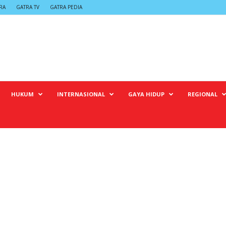
RA
GATRA TV
GATRA PEDIA
HUKUM
INTERNASIONAL
GAYA HIDUP
REGIONAL