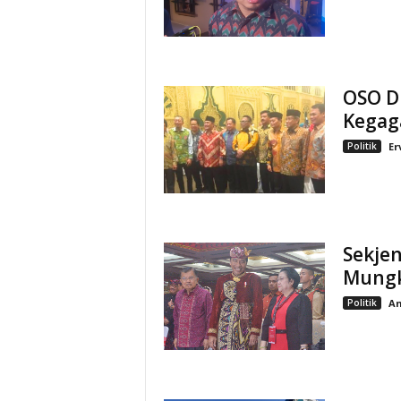
OSO D
Kegag
Politik
Er
Sekje
Mungk
Politik
An