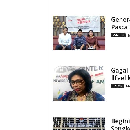
Genera
Pasca 
Milenial
N
Gagal 
Ilfeel
Politik
Mu
Begini
Sengke