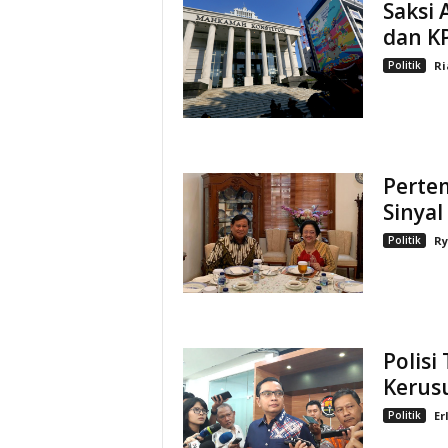
Saksi 
dan K
Politik
Ri
Perte
Sinya
Politik
Ry
Polisi
Kerusu
Politik
Er