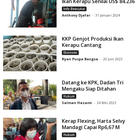
Ikan Kerapu Senilai US$ 84.236
Info Beacukai
Anthony Djafar
-
31 Januari 2024
KKP Genjot Produksi Ikan
Kerapu Cantang
Ekonomi
Ryan Puspa Bangsa
-
20 Juni 2023
Datang ke KPK, Dadan Tri
Mengaku Siap Ditahan
Hukum
Salman Hazami
-
24 Mei 2023
Kerap Flexing, Harta Selvy
Mandagi Capai Rp6,67 M
Hukum