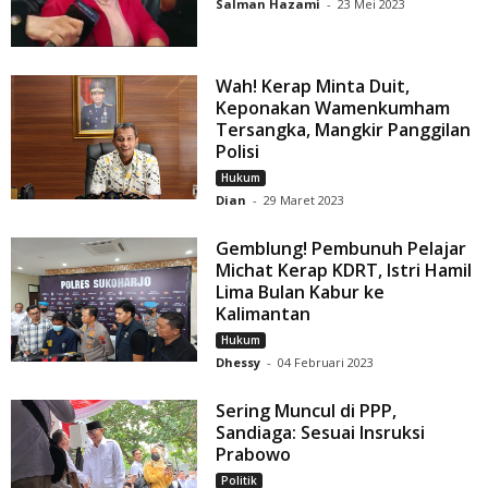
Salman Hazami
-
23 Mei 2023
Wah! Kerap Minta Duit,
Keponakan Wamenkumham
Tersangka, Mangkir Panggilan
Polisi
Hukum
Dian
-
29 Maret 2023
Gemblung! Pembunuh Pelajar
Michat Kerap KDRT, Istri Hamil
Lima Bulan Kabur ke
Kalimantan
Hukum
Dhessy
-
04 Februari 2023
Sering Muncul di PPP,
Sandiaga: Sesuai Insruksi
Prabowo
Politik