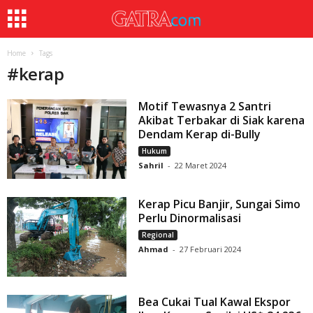
Home
Tags
#
kerap
Motif Tewasnya 2 Santri
Akibat Terbakar di Siak karena
Dendam Kerap di-Bully
Hukum
Sahril
-
22 Maret 2024
Kerap Picu Banjir, Sungai Simo
Perlu Dinormalisasi
Regional
Ahmad
-
27 Februari 2024
Bea Cukai Tual Kawal Ekspor