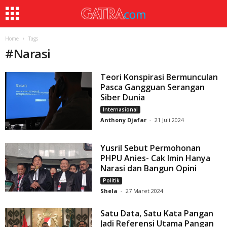
Home
Tags
#
Narasi
Teori Konspirasi Bermunculan
Pasca Gangguan Serangan
Siber Dunia
Internasional
Anthony Djafar
-
21 Juli 2024
Yusril Sebut Permohonan
PHPU Anies- Cak Imin Hanya
Narasi dan Bangun Opini
Politik
Shela
-
27 Maret 2024
Satu Data, Satu Kata Pangan
Jadi Referensi Utama Pangan