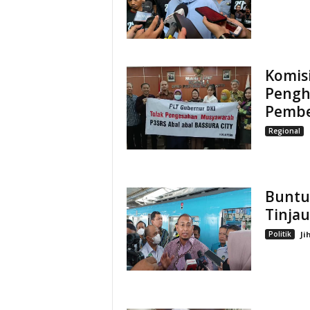
Komisi
Pengh
Pembe
Regional
Buntut
Tinja
Politik
Ji