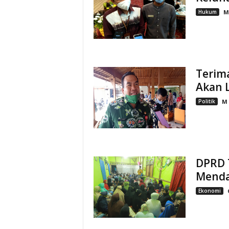
Hukum
M
Terima
Akan 
Politik
M
DPRD 
Menda
Ekonomi