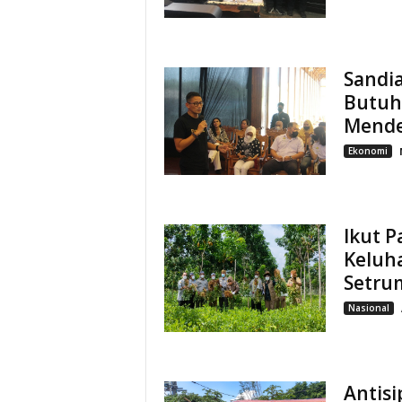
Sandi
Butuh
Mend
Ekonomi
Ikut 
Keluha
Setru
Nasional
Antisi