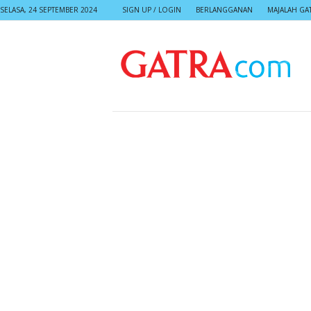
SELASA, 24 SEPTEMBER 2024
SIGN UP / LOGIN
BERLANGGANAN
MAJALAH GA
G
A
T
R
A