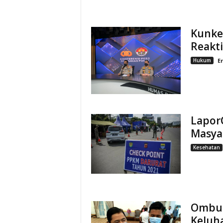
Kunker
Reakti
Hukum
Er
Lapor
Masya
Kesehatan
Ombud
Keluh