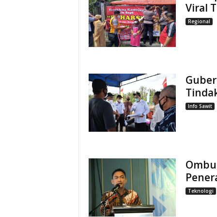
Viral 
Regional
Guber
Tindak
Info Sawit
Ombud
Penera
Teknologi