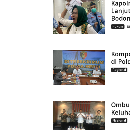
Kapolr
Lanju
Bodon
Hukum
D
Kompol
di Pol
Regional
Ombud
Keluh
Nasional