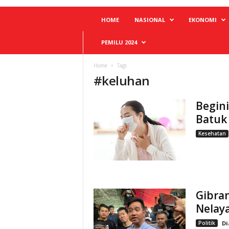
HOME
NASIONAL
EKONOMI
PEMILU 2024
Home
Tags
#
keluhan
Begini
Batuk
Kesehatan
Gibran
Nelay
Politik
Di