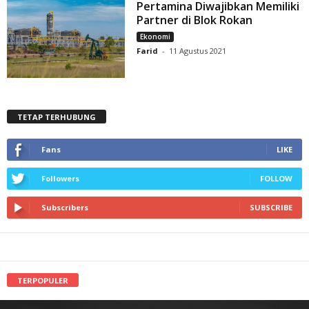
Pertamina Diwajibkan Memiliki
Partner di Blok Rokan
Ekonomi
Farid
-
11 Agustus 2021
TETAP TERHUBUNG
Fans
LIKE
Followers
FOLLOW
Subscribers
SUBSCRIBE
TERPOPULER