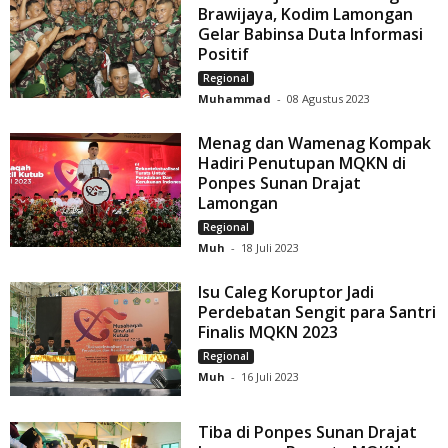
Brawijaya, Kodim Lamongan
Gelar Babinsa Duta Informasi
Positif
Regional
Muhammad
-
08 Agustus 2023
Menag dan Wamenag Kompak
Hadiri Penutupan MQKN di
Ponpes Sunan Drajat
Lamongan
Regional
Muh
-
18 Juli 2023
Isu Caleg Koruptor Jadi
Perdebatan Sengit para Santri
Finalis MQKN 2023
Regional
Muh
-
16 Juli 2023
Tiba di Ponpes Sunan Drajat