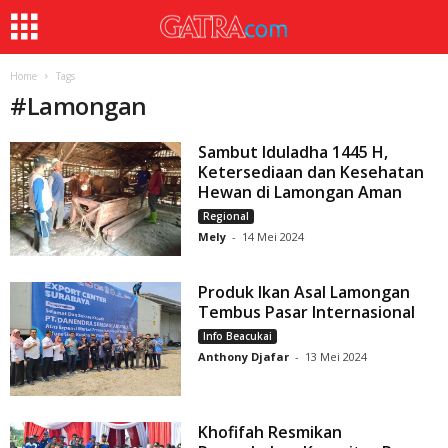
Home
Tags
#
Lamongan
Sambut Iduladha 1445 H,
Ketersediaan dan Kesehatan
Hewan di Lamongan Aman
Regional
Mely
-
14 Mei 2024
Produk Ikan Asal Lamongan
Tembus Pasar Internasional
Info Beacukai
Anthony Djafar
-
13 Mei 2024
Khofifah Resmikan