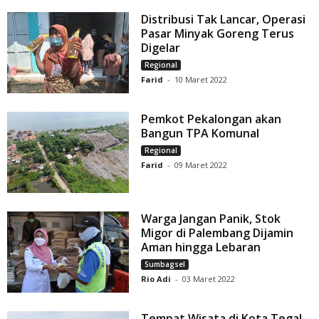
Distribusi Tak Lancar, Operasi
Pasar Minyak Goreng Terus
Digelar
Regional
Farid
-
10 Maret 2022
Pemkot Pekalongan akan
Bangun TPA Komunal
Regional
Farid
-
09 Maret 2022
Warga Jangan Panik, Stok
Migor di Palembang Dijamin
Aman hingga Lebaran
Sumbagsel
Rio Adi
-
03 Maret 2022
Tempat Wisata di Kota Tegal