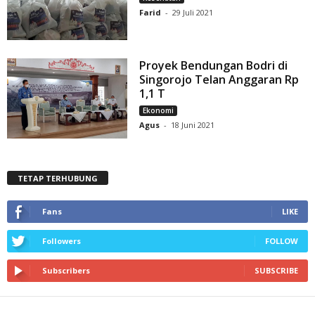
Farid
-
29 Juli 2021
Proyek Bendungan Bodri di
Singorojo Telan Anggaran Rp
1,1 T
Ekonomi
Agus
-
18 Juni 2021
TETAP TERHUBUNG
Fans
LIKE
Followers
FOLLOW
Subscribers
SUBSCRIBE