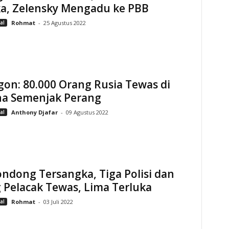
ka, Zelensky Mengadu ke PBB
al
Rohmat
-
25 Agustus 2022
on: 80.000 Orang Rusia Tewas di
na Semenjak Perang
al
Anthony Djafar
-
09 Agustus 2022
ndong Tersangka, Tiga Polisi dan
 Pelacak Tewas, Lima Terluka
al
Rohmat
-
03 Juli 2022