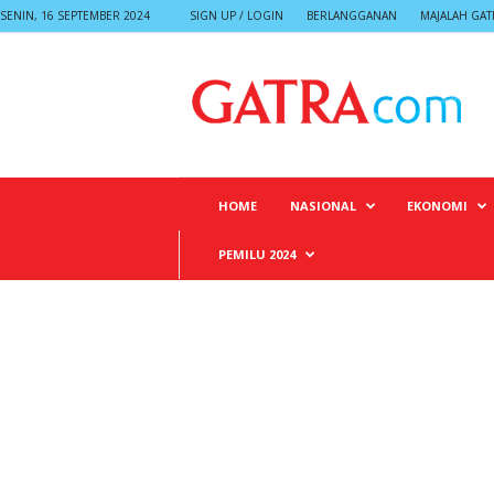
SENIN, 16 SEPTEMBER 2024
SIGN UP / LOGIN
BERLANGGANAN
MAJALAH GAT
G
A
T
R
A
HOME
NASIONAL
EKONOMI
PEMILU 2024