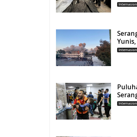
Internasion
Serang
Yunis,
Internasion
Puluh
Serang
Internasion