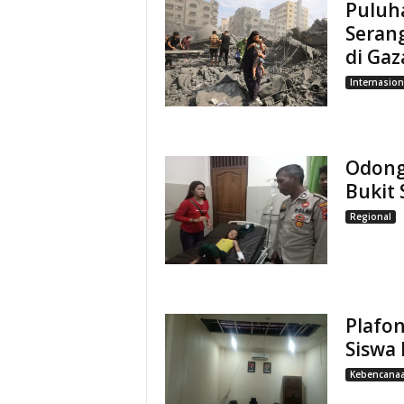
Puluh
Serang
di Gaz
Internasion
Odong
Bukit
Regional
Plafo
Siswa
Kebencana