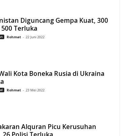
nistan Diguncang Gempa Kuat, 300
 500 Terluka
an
Rohmat
-
22 Juni 2022
Wali Kota Boneka Rusia di Ukraina
ka
al
Rohmat
-
23 Mei 2022
karan Alquran Picu Kerusuhan
 26 Polisi Terluka