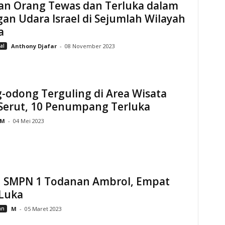
an Orang Tewas dan Terluka dalam
an Udara Israel di Sejumlah Wilayah
a
al
Anthony Djafar
-
08 November 2023
-odong Terguling di Area Wisata
 Serut, 10 Penumpang Terluka
M
-
04 Mei 2023
n SMPN 1 Todanan Ambrol, Empat
 Luka
an
M
-
05 Maret 2023