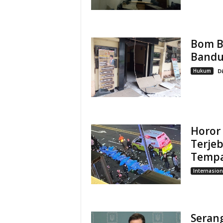
Bom Bu
Bandun
Hukum
D
Horor 
Terjeb
Temp
Internasion
Seran