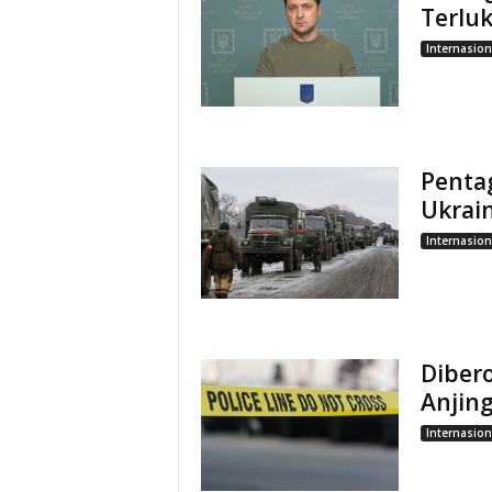
Terlu
Internasion
Pentag
Ukrai
Internasion
Dibero
Anjing
Internasion