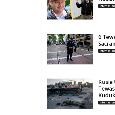
Internasion
6 Tew
Sacram
Internasion
Rusia
Tewas 
Kuduk
Internasion