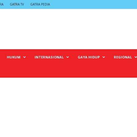
RA
GATRA TV
GATRA PEDIA
HUKUM
INTERNASIONAL
GAYA HIDUP
REGIONAL