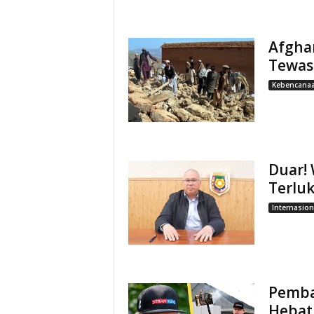
Afgha
Tewas
Kebencana
Duar! 
Terlu
Internasion
Pemba
Hebat,