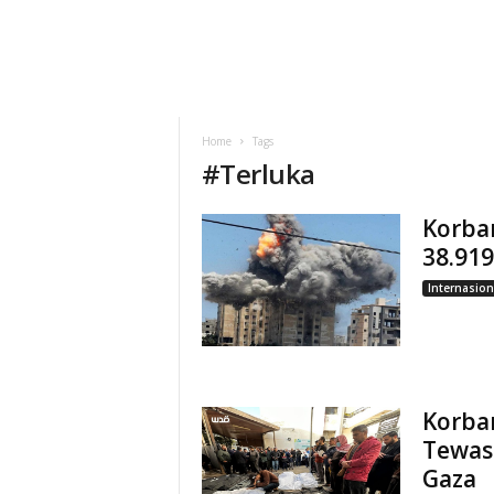
Home
Tags
#
Terluka
Korban
38.919
Internasion
Korba
Tewas
Gaza