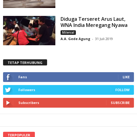
Diduga Terseret Arus Laut,
WNA India Meregang Nyawa
Milenial
A.A. Gede Agung
-
31 Juli 2019
TETAP TERHUBUNG
Fans
LIKE
Followers
FOLLOW
Subscribers
SUBSCRIBE
TERPOPULER