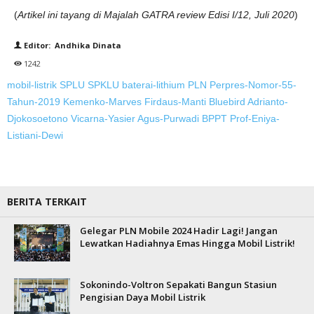
(
Artikel ini tayang di Majalah GATRA review Edisi I/12, Juli 2020
)
Editor: Andhika Dinata
1242
mobil-listrik
SPLU
SPKLU
baterai-lithium
PLN
Perpres-Nomor-55-
Tahun-2019
Kemenko-Marves
Firdaus-Manti
Bluebird
Adrianto-
Djokosoetono
Vicarna-Yasier
Agus-Purwadi
BPPT
Prof-Eniya-
Listiani-Dewi
BERITA TERKAIT
Gelegar PLN Mobile 2024 Hadir Lagi! Jangan
Lewatkan Hadiahnya Emas Hingga Mobil Listrik!
Sokonindo-Voltron Sepakati Bangun Stasiun
Pengisian Daya Mobil Listrik