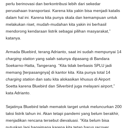
perlu berinovasi dan berkontribusi lebih dari sekedar
perusahaan transportasi. Karena kita yakin bisa menjadi katalis
dalam hal ini. Karena kita punya skala dan kemampuan untuk
melakukan riset, mudah-mudahan kita yakin ini berhasil
mendorong kendaraan listrik sebagai pilihan masyarakat,”
katanya.
Armada Bluebird, terang Adrianto, saat ini sudah mempunyai 14
charging station
yang salah satunya dipasang di Bandara
Soekarno-Hatta, Tangerang. “Kita tidak berbasis SPLU jadi
memang [terpasangnya] di kantor kita. Kita punya total 14
charging station
dan satu kita alokasikan khusus di Airport
Soetta karena Bluebird dan Silverbird juga melayani airport,”
kata Adrianto.
Sejatinya Bluebird telah mematok target untuk meluncurkan 200
taksi listrik tahun ini. Akan tetapi pandemi yang belum berakhir,
menjadikan rencana tersebut dievaluasi. “Kita belum bisa
putuskan lagi bagaimana karena kita tetap harus recover