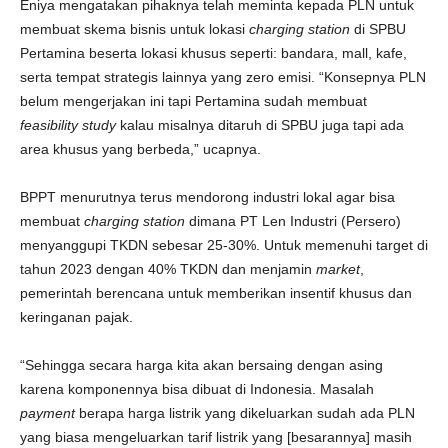
Eniya mengatakan pihaknya telah meminta kepada PLN untuk
membuat skema bisnis untuk lokasi
charging station
di SPBU
Pertamina beserta lokasi khusus seperti: bandara, mall, kafe,
serta tempat strategis lainnya yang zero emisi. “Konsepnya PLN
belum mengerjakan ini tapi Pertamina sudah membuat
feasibility study
kalau misalnya ditaruh di SPBU juga tapi ada
area khusus yang berbeda,” ucapnya.
BPPT menurutnya terus mendorong industri lokal agar bisa
membuat
charging station
dimana PT Len Industri (Persero)
menyanggupi TKDN sebesar 25-30%. Untuk memenuhi target di
tahun 2023 dengan 40% TKDN dan menjamin
market
,
pemerintah berencana untuk memberikan insentif khusus dan
keringanan pajak.
“Sehingga secara harga kita akan bersaing dengan asing
karena komponennya bisa dibuat di Indonesia. Masalah
payment
berapa harga listrik yang dikeluarkan sudah ada PLN
yang biasa mengeluarkan tarif listrik yang [besarannya] masih