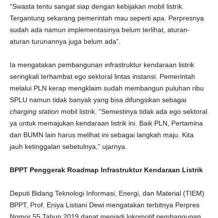
“Swasta tentu sangat siap dengan kebijakan mobil listrik.
Tergantung sekarang pemerintah mau seperti apa. Perpresnya
sudah ada namun implementasinya belum terlihat, aturan-
aturan turunannya juga belum ada”.
Ia mengatakan pembangunan infrastruktur kendaraan listrik
seringkali terhambat ego sektoral lintas instansi. Pemerintah
melalui PLN kerap mengklaim sudah membangun puluhan ribu
SPLU namun tidak banyak yang bisa difungsikan sebagai
charging station
mobil listrik. “Semestinya tidak ada ego sektoral
ya untuk memajukan kendaraan listrik ini. Baik PLN, Pertamina
dan BUMN lain harus melihat ini sebagai langkah maju. Kita
jauh ketinggalan sebetulnya,” ujarnya.
BPPT Penggerak Roadmap Infrastruktur Kendaraan Listrik
Deputi Bidang Teknologi Informasi, Energi, dan Material (TIEM)
BPPT, Prof. Eniya Listiani Dewi mengatakan terbitnya Perpres
Nomor 55 Tahun 2019 dapat menjadi lokomotif pembangunan