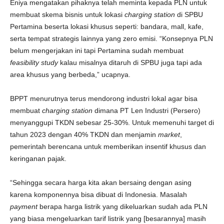
Eniya mengatakan pihaknya telah meminta kepada PLN untuk
membuat skema bisnis untuk lokasi
charging station
di SPBU
Pertamina beserta lokasi khusus seperti: bandara, mall, kafe,
serta tempat strategis lainnya yang zero emisi. “Konsepnya PLN
belum mengerjakan ini tapi Pertamina sudah membuat
feasibility study
kalau misalnya ditaruh di SPBU juga tapi ada
area khusus yang berbeda,” ucapnya.
BPPT menurutnya terus mendorong industri lokal agar bisa
membuat
charging station
dimana PT Len Industri (Persero)
menyanggupi TKDN sebesar 25-30%. Untuk memenuhi target di
tahun 2023 dengan 40% TKDN dan menjamin
market
,
pemerintah berencana untuk memberikan insentif khusus dan
keringanan pajak.
“Sehingga secara harga kita akan bersaing dengan asing
karena komponennya bisa dibuat di Indonesia. Masalah
payment
berapa harga listrik yang dikeluarkan sudah ada PLN
yang biasa mengeluarkan tarif listrik yang [besarannya] masih