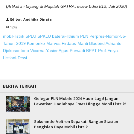
(
Artikel ini tayang di Majalah GATRA review Edisi I/12, Juli 2020
)
Editor: Andhika Dinata
1242
mobil-listrik
SPLU
SPKLU
baterai-lithium
PLN
Perpres-Nomor-55-
Tahun-2019
Kemenko-Marves
Firdaus-Manti
Bluebird
Adrianto-
Djokosoetono
Vicarna-Yasier
Agus-Purwadi
BPPT
Prof-Eniya-
Listiani-Dewi
BERITA TERKAIT
Gelegar PLN Mobile 2024 Hadir Lagi! Jangan
Lewatkan Hadiahnya Emas Hingga Mobil Listrik!
Sokonindo-Voltron Sepakati Bangun Stasiun
Pengisian Daya Mobil Listrik