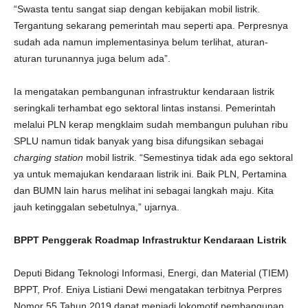
“Swasta tentu sangat siap dengan kebijakan mobil listrik.
Tergantung sekarang pemerintah mau seperti apa. Perpresnya
sudah ada namun implementasinya belum terlihat, aturan-
aturan turunannya juga belum ada”.
Ia mengatakan pembangunan infrastruktur kendaraan listrik
seringkali terhambat ego sektoral lintas instansi. Pemerintah
melalui PLN kerap mengklaim sudah membangun puluhan ribu
SPLU namun tidak banyak yang bisa difungsikan sebagai
charging station
mobil listrik. “Semestinya tidak ada ego sektoral
ya untuk memajukan kendaraan listrik ini. Baik PLN, Pertamina
dan BUMN lain harus melihat ini sebagai langkah maju. Kita
jauh ketinggalan sebetulnya,” ujarnya.
BPPT Penggerak Roadmap Infrastruktur Kendaraan Listrik
Deputi Bidang Teknologi Informasi, Energi, dan Material (TIEM)
BPPT, Prof. Eniya Listiani Dewi mengatakan terbitnya Perpres
Nomor 55 Tahun 2019 dapat menjadi lokomotif pembangunan