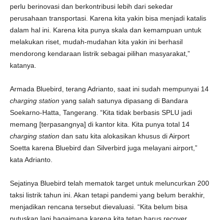
perlu berinovasi dan berkontribusi lebih dari sekedar
perusahaan transportasi. Karena kita yakin bisa menjadi katalis
dalam hal ini. Karena kita punya skala dan kemampuan untuk
melakukan riset, mudah-mudahan kita yakin ini berhasil
mendorong kendaraan listrik sebagai pilihan masyarakat,”
katanya.
Armada Bluebird, terang Adrianto, saat ini sudah mempunyai 14
charging station
yang salah satunya dipasang di Bandara
Soekarno-Hatta, Tangerang. “Kita tidak berbasis SPLU jadi
memang [terpasangnya] di kantor kita. Kita punya total 14
charging station
dan satu kita alokasikan khusus di Airport
Soetta karena Bluebird dan Silverbird juga melayani airport,”
kata Adrianto.
Sejatinya Bluebird telah mematok target untuk meluncurkan 200
taksi listrik tahun ini. Akan tetapi pandemi yang belum berakhir,
menjadikan rencana tersebut dievaluasi. “Kita belum bisa
putuskan lagi bagaimana karena kita tetap harus recover