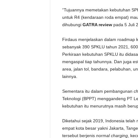
“Tujuannya memetakan kebutuhan S
untuk R4 (kendaraan roda empat) maup
dihubungi
GATRA review
pada 5 Juli 
Firdaus menjelaskan dalam roadmap k
sebanyak 390 SPKLU tahun 2021, 600
Perkiraan kebutuhan SPKLU itu didasa
mengaspal tiap tahunnya. Dan juga est
area, jalan tol, bandara, pelabuhan, u
lainnya.
Sementara itu dalam pembangunan
ch
Teknologi (BPPT) menggandeng PT Len
kebutuhan itu menurutnya masih berup
Diketahui sejak 2019, Indonesia tela
empat kota besar yakni Jakarta, Tang
tersebut berjenis
normal charging
, kec