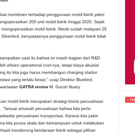
diri
kan komitmen terhadap penggunaan mobil listrik yakni
ngoperasikan 200 unit mobil listrik hingga 2020. Sejak
lah mengoperasikan mobil listrik. Meski sudah melayani 25
 Silverbird, kenyataannya penggunaan mobil listrik tidak
 sampaikan saat itu bahwa ini masih bagian dari R&D
bih efisien
operational cost
-nya, tetapi biaya akuisisi
ping itu kita juga harus membangun
charging station
estasi yang terlalu besar,” ucap Direktur Bluebird,
i wartawan
GATRA review
M. Guruh Nuary.
TE
n mobil listrik merupakan strategi bisnis perusahaan
 “Sesuai amanah perusahaan bahwa kita perlu
i sekedar perusahaan transportasi. Karena kita yakin
arena kita punya skala dan kemampuan untuk melakukan
rhasil mendorong kendaraan listrik sebagai pilihan