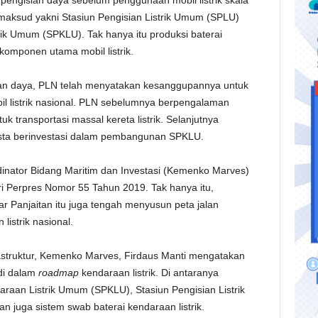
 pengisian daya sebelum penggunaan mobil listrik skala
imaksud yakni Stasiun Pengisian Listrik Umum (SPLU)
ik Umum (SPKLU). Tak hanya itu produksi baterai
 komponen utama mobil listrik.
sian daya, PLN telah menyatakan kesanggupannya untuk
il listrik nasional. PLN sebelumnya berpengalaman
ntuk transportasi massal kereta listrik. Selanjutnya
sta berinvestasi dalam pembangunan SPKLU.
inator Bidang Maritim dan Investasi (Kemenko Marves)
i Perpres Nomor 55 Tahun 2019. Tak hanya itu,
r Panjaitan itu juga tengah menyusun peta jalan
istrik nasional.
rastruktur, Kemenko Marves, Firdaus Manti mengatakan
di dalam
roadmap
kendaraan listrik. Di antaranya
aan Listrik Umum (SPKLU), Stasiun Pengisian Listrik
dan juga sistem swab baterai kendaraan listrik.