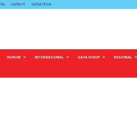
TRA
GATRA TV
GATRA PEDIA
HUKUM
INTERNASIONAL
GAYA HIDUP
REGIONAL