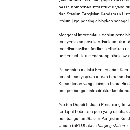
yang terlebih dulu menyiapkan stasiun
besar. Komponen infrastruktur yang d
dan Stasiun Pengisian Kendaraan Listr
lithium juga penting disiapkan sebagai
Mengenai infrastruktur stasiun pengi
menyediakan pasokan listrik untuk mob
mendistribusikan fasilitas kelistrikan u
pemerintah ikut mendorong pihak swa
Pemerintah melalui Kementerian Koord
tengah menyiapkan aturan turunan dar
Kementerian yang dipimpin Luhut Binsa
pengembangan infrastruktur kendaraan l
Asisten Deputi Industri Penunjang Inf
terdapat beberapa poin yang dibahas 
pembangunan Stasiun Pengisian Kendar
Umum (SPLU) atau
charging station
, 