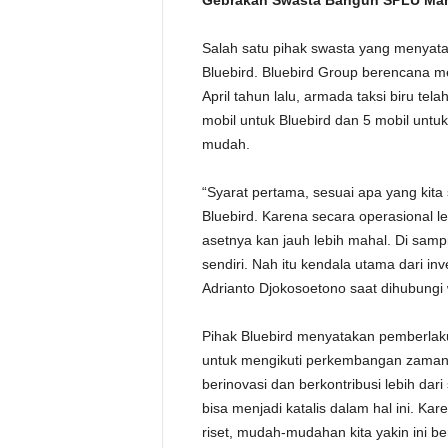
Gebrakan Swasta Bangun SPLU Man
Salah satu pihak swasta yang menyata
Bluebird. Bluebird Group berencana me
April tahun lalu, armada taksi biru te
mobil untuk Bluebird dan 5 mobil untuk
mudah.
“Syarat pertama, sesuai apa yang kita
Bluebird. Karena secara operasional le
asetnya kan jauh lebih mahal. Di sam
sendiri. Nah itu kendala utama dari inv
Adrianto Djokosoetono saat dihubung
Pihak Bluebird menyatakan pemberlakua
untuk mengikuti perkembangan zaman.
berinovasi dan berkontribusi lebih dar
bisa menjadi katalis dalam hal ini. K
riset, mudah-mudahan kita yakin ini be