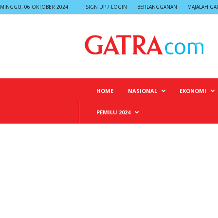
MINGGU, 06 OKTOBER 2024
SIGN UP / LOGIN
BERLANGGANAN
MAJALAH GA
G
A
T
R
A
HOME
NASIONAL
EKONOMI
PEMILU 2024