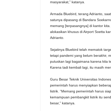
masyarakat,” katanya.
Armada Bluebird, terang Adrianto, sa
satunya dipasang di Bandara Soekarno-
memang [terpasangnya] di kantor kita.
alokasikan khusus di Airport Soetta kar
Adrianto.
Sejatinya Bluebird telah mematok target
tetapi pandemi yang belum berakhir, m
putuskan lagi bagaimana karena kita t
Karena tadi kembali lagi, itu masih me
Guru Besar Teknik Universitas Indone
pemerintah harus menyiapkan beberap
listrik. “Memang pemerintah harus siap
kemampuan pembangkit listrik itu send
besar,” katanya.