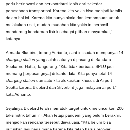
perlu berinovasi dan berkontribusi lebih dari sekedar
perusahaan transportasi. Karena kita yakin bisa menjadi katalis
dalam hal ini. Karena kita punya skala dan kemampuan untuk
melakukan riset, mudah-mudahan kita yakin ini berhasil
mendorong kendaraan listrik sebagai pilihan masyarakat,”
katanya.
Armada Bluebird, terang Adrianto, saat ini sudah mempunyai 14
charging station
yang salah satunya dipasang di Bandara
Soekarno-Hatta, Tangerang. “Kita tidak berbasis SPLU jadi
memang [terpasangnya] di kantor kita. Kita punya total 14
charging station
dan satu kita alokasikan khusus di Airport
Soetta karena Bluebird dan Silverbird juga melayani airport,”
kata Adrianto.
Sejatinya Bluebird telah mematok target untuk meluncurkan 200
taksi listrik tahun ini. Akan tetapi pandemi yang belum berakhir,
menjadikan rencana tersebut dievaluasi. “Kita belum bisa
putuskan lagi bagaimana karena kita tetap harus recover