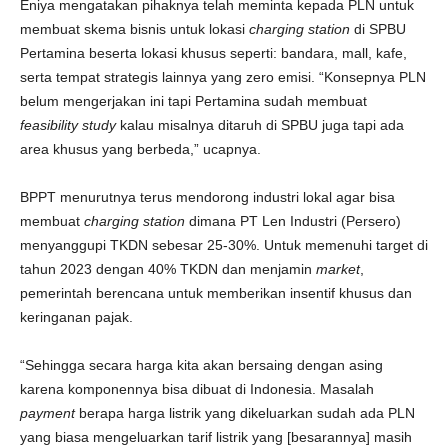
Eniya mengatakan pihaknya telah meminta kepada PLN untuk
membuat skema bisnis untuk lokasi
charging station
di SPBU
Pertamina beserta lokasi khusus seperti: bandara, mall, kafe,
serta tempat strategis lainnya yang zero emisi. “Konsepnya PLN
belum mengerjakan ini tapi Pertamina sudah membuat
feasibility study
kalau misalnya ditaruh di SPBU juga tapi ada
area khusus yang berbeda,” ucapnya.
BPPT menurutnya terus mendorong industri lokal agar bisa
membuat
charging station
dimana PT Len Industri (Persero)
menyanggupi TKDN sebesar 25-30%. Untuk memenuhi target di
tahun 2023 dengan 40% TKDN dan menjamin
market
,
pemerintah berencana untuk memberikan insentif khusus dan
keringanan pajak.
“Sehingga secara harga kita akan bersaing dengan asing
karena komponennya bisa dibuat di Indonesia. Masalah
payment
berapa harga listrik yang dikeluarkan sudah ada PLN
yang biasa mengeluarkan tarif listrik yang [besarannya] masih