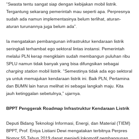
“Swasta tentu sangat siap dengan kebijakan mobil listrik.
Tergantung sekarang pemerintah mau seperti apa. Perpresnya
sudah ada namun implementasinya belum terlihat, aturan-
aturan turunannya juga belum ada”.
Ia mengatakan pembangunan infrastruktur kendaraan listrik
seringkali terhambat ego sektoral lintas instansi. Pemerintah
melalui PLN kerap mengklaim sudah membangun puluhan ribu
SPLU namun tidak banyak yang bisa difungsikan sebagai
charging station
mobil listrik. “Semestinya tidak ada ego sektoral
ya untuk memajukan kendaraan listrik ini. Baik PLN, Pertamina
dan BUMN lain harus melihat ini sebagai langkah maju. Kita
jauh ketinggalan sebetulnya,” ujarnya.
BPPT Penggerak Roadmap Infrastruktur Kendaraan Listrik
Deputi Bidang Teknologi Informasi, Energi, dan Material (TIEM)
BPPT, Prof. Eniya Listiani Dewi mengatakan terbitnya Perpres
Nomor 55 Tahun 2019 dapat menjadi lokomotif pembangunan