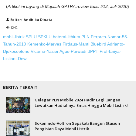
(
Artikel ini tayang di Majalah GATRA review Edisi I/12, Juli 2020
)
Editor: Andhika Dinata
1242
mobil-listrik
SPLU
SPKLU
baterai-lithium
PLN
Perpres-Nomor-55-
Tahun-2019
Kemenko-Marves
Firdaus-Manti
Bluebird
Adrianto-
Djokosoetono
Vicarna-Yasier
Agus-Purwadi
BPPT
Prof-Eniya-
Listiani-Dewi
BERITA TERKAIT
Gelegar PLN Mobile 2024 Hadir Lagi! Jangan
Lewatkan Hadiahnya Emas Hingga Mobil Listrik!
Sokonindo-Voltron Sepakati Bangun Stasiun
Pengisian Daya Mobil Listrik