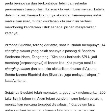
perlu berinovasi dan berkontribusi lebih dari sekedar
perusahaan transportasi. Karena kita yakin bisa menjadi katalis
dalam hal ini. Karena kita punya skala dan kemampuan untuk
melakukan riset, mudah-mudahan kita yakin ini berhasil
mendorong kendaraan listrik sebagai pilihan masyarakat,”
katanya.
Armada Bluebird, terang Adrianto, saat ini sudah mempunyai 14
charging station
yang salah satunya dipasang di Bandara
Soekarno-Hatta, Tangerang. “Kita tidak berbasis SPLU jadi
memang [terpasangnya] di kantor kita. Kita punya total 14
charging station
dan satu kita alokasikan khusus di Airport
Soetta karena Bluebird dan Silverbird juga melayani airport,”
kata Adrianto.
Sejatinya Bluebird telah mematok target untuk meluncurkan 200
taksi listrik tahun ini. Akan tetapi pandemi yang belum berakhir,
menjadikan rencana tersebut dievaluasi. “Kita belum bisa
putuskan lagi bagaimana karena kita tetap harus recover