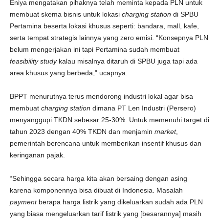
Eniya mengatakan pihaknya telah meminta kepada PLN untuk
membuat skema bisnis untuk lokasi
charging station
di SPBU
Pertamina beserta lokasi khusus seperti: bandara, mall, kafe,
serta tempat strategis lainnya yang zero emisi. “Konsepnya PLN
belum mengerjakan ini tapi Pertamina sudah membuat
feasibility study
kalau misalnya ditaruh di SPBU juga tapi ada
area khusus yang berbeda,” ucapnya.
BPPT menurutnya terus mendorong industri lokal agar bisa
membuat
charging station
dimana PT Len Industri (Persero)
menyanggupi TKDN sebesar 25-30%. Untuk memenuhi target di
tahun 2023 dengan 40% TKDN dan menjamin
market
,
pemerintah berencana untuk memberikan insentif khusus dan
keringanan pajak.
“Sehingga secara harga kita akan bersaing dengan asing
karena komponennya bisa dibuat di Indonesia. Masalah
payment
berapa harga listrik yang dikeluarkan sudah ada PLN
yang biasa mengeluarkan tarif listrik yang [besarannya] masih