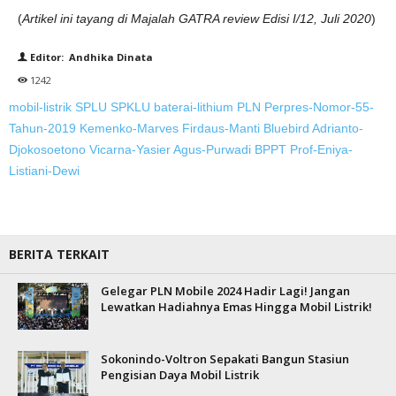
(
Artikel ini tayang di Majalah GATRA review Edisi I/12, Juli 2020
)
Editor: Andhika Dinata
1242
mobil-listrik
SPLU
SPKLU
baterai-lithium
PLN
Perpres-Nomor-55-
Tahun-2019
Kemenko-Marves
Firdaus-Manti
Bluebird
Adrianto-
Djokosoetono
Vicarna-Yasier
Agus-Purwadi
BPPT
Prof-Eniya-
Listiani-Dewi
BERITA TERKAIT
Gelegar PLN Mobile 2024 Hadir Lagi! Jangan
Lewatkan Hadiahnya Emas Hingga Mobil Listrik!
Sokonindo-Voltron Sepakati Bangun Stasiun
Pengisian Daya Mobil Listrik