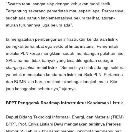
“Swasta tentu sangat siap dengan kebijakan mobil listrik.
Tergantung sekarang pemerintah mau seperti apa. Perpresnya
sudah ada namun implementasinya belum terlihat, aturan-
aturan turunannya juga belum ada”.
Ia mengatakan pembangunan infrastruktur kendaraan listrik
seringkali terhambat ego sektoral lintas instansi. Pemerintah
melalui PLN kerap mengklaim sudah membangun puluhan ribu
SPLU namun tidak banyak yang bisa difungsikan sebagai
charging station
mobil listrik. “Semestinya tidak ada ego sektoral
ya untuk memajukan kendaraan listrik ini. Baik PLN, Pertamina
dan BUMN lain harus melihat ini sebagai langkah maju. Kita
jauh ketinggalan sebetulnya,” ujarnya.
BPPT Penggerak Roadmap Infrastruktur Kendaraan Listrik
Deputi Bidang Teknologi Informasi, Energi, dan Material (TIEM)
BPPT, Prof. Eniya Listiani Dewi mengatakan terbitnya Perpres
Nomor 55 Tahun 2019 dapat menjadi lokomotif pembangunan