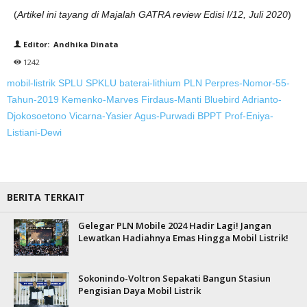
(
Artikel ini tayang di Majalah GATRA review Edisi I/12, Juli 2020
)
Editor: Andhika Dinata
1242
mobil-listrik
SPLU
SPKLU
baterai-lithium
PLN
Perpres-Nomor-55-
Tahun-2019
Kemenko-Marves
Firdaus-Manti
Bluebird
Adrianto-
Djokosoetono
Vicarna-Yasier
Agus-Purwadi
BPPT
Prof-Eniya-
Listiani-Dewi
BERITA TERKAIT
Gelegar PLN Mobile 2024 Hadir Lagi! Jangan
Lewatkan Hadiahnya Emas Hingga Mobil Listrik!
Sokonindo-Voltron Sepakati Bangun Stasiun
Pengisian Daya Mobil Listrik