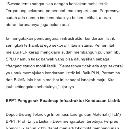
“Swasta tentu sangat siap dengan kebijakan mobil listrik.
Tergantung sekarang pemerintah mau seperti apa. Perpresnya
sudah ada namun implementasinya belum terlihat, aturan-
aturan turunannya juga belum ada”.
Ia mengatakan pembangunan infrastruktur kendaraan listrik
seringkali terhambat ego sektoral lintas instansi. Pemerintah
melalui PLN kerap mengklaim sudah membangun puluhan ribu
SPLU namun tidak banyak yang bisa difungsikan sebagai
charging station
mobil listrik. “Semestinya tidak ada ego sektoral
ya untuk memajukan kendaraan listrik ini. Baik PLN, Pertamina
dan BUMN lain harus melihat ini sebagai langkah maju. Kita
jauh ketinggalan sebetulnya,” ujarnya.
BPPT Penggerak Roadmap Infrastruktur Kendaraan Listrik
Deputi Bidang Teknologi Informasi, Energi, dan Material (TIEM)
BPPT, Prof. Eniya Listiani Dewi mengatakan terbitnya Perpres
Nomor 55 Tahun 2019 dapat menjadi lokomotif pembangunan