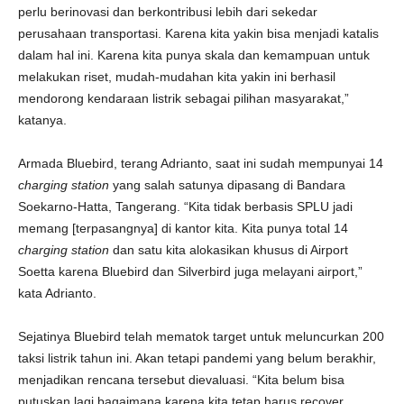
perlu berinovasi dan berkontribusi lebih dari sekedar
perusahaan transportasi. Karena kita yakin bisa menjadi katalis
dalam hal ini. Karena kita punya skala dan kemampuan untuk
melakukan riset, mudah-mudahan kita yakin ini berhasil
mendorong kendaraan listrik sebagai pilihan masyarakat,”
katanya.
Armada Bluebird, terang Adrianto, saat ini sudah mempunyai 14
charging station
yang salah satunya dipasang di Bandara
Soekarno-Hatta, Tangerang. “Kita tidak berbasis SPLU jadi
memang [terpasangnya] di kantor kita. Kita punya total 14
charging station
dan satu kita alokasikan khusus di Airport
Soetta karena Bluebird dan Silverbird juga melayani airport,”
kata Adrianto.
Sejatinya Bluebird telah mematok target untuk meluncurkan 200
taksi listrik tahun ini. Akan tetapi pandemi yang belum berakhir,
menjadikan rencana tersebut dievaluasi. “Kita belum bisa
putuskan lagi bagaimana karena kita tetap harus recover