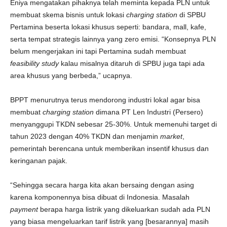
Eniya mengatakan pihaknya telah meminta kepada PLN untuk
membuat skema bisnis untuk lokasi
charging station
di SPBU
Pertamina beserta lokasi khusus seperti: bandara, mall, kafe,
serta tempat strategis lainnya yang zero emisi. “Konsepnya PLN
belum mengerjakan ini tapi Pertamina sudah membuat
feasibility study
kalau misalnya ditaruh di SPBU juga tapi ada
area khusus yang berbeda,” ucapnya.
BPPT menurutnya terus mendorong industri lokal agar bisa
membuat
charging station
dimana PT Len Industri (Persero)
menyanggupi TKDN sebesar 25-30%. Untuk memenuhi target di
tahun 2023 dengan 40% TKDN dan menjamin
market
,
pemerintah berencana untuk memberikan insentif khusus dan
keringanan pajak.
“Sehingga secara harga kita akan bersaing dengan asing
karena komponennya bisa dibuat di Indonesia. Masalah
payment
berapa harga listrik yang dikeluarkan sudah ada PLN
yang biasa mengeluarkan tarif listrik yang [besarannya] masih