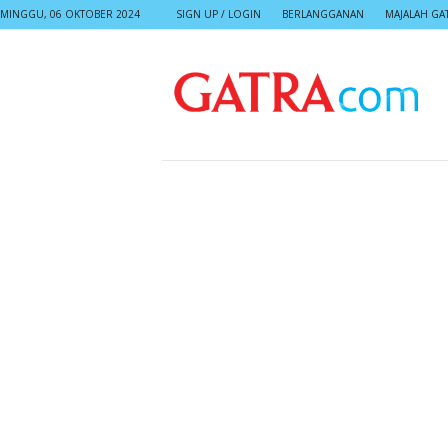
MINGGU, 06 OKTOBER 2024
SIGN UP / LOGIN
BERLANGGANAN
MAJALAH GA
G
A
T
R
A