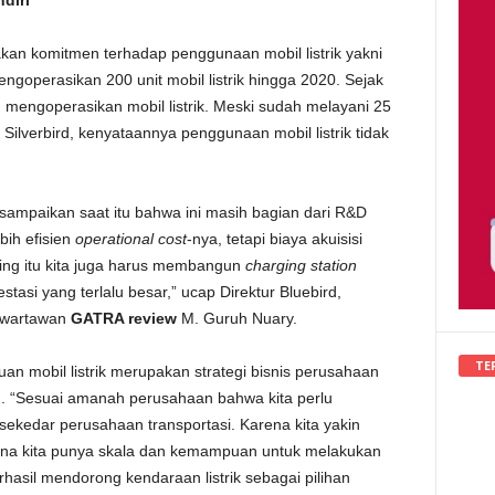
diri
kan komitmen terhadap penggunaan mobil listrik yakni
ngoperasikan 200 unit mobil listrik hingga 2020. Sejak
lah mengoperasikan mobil listrik. Meski sudah melayani 25
 Silverbird, kenyataannya penggunaan mobil listrik tidak
 sampaikan saat itu bahwa ini masih bagian dari R&D
bih efisien
operational cost
-nya, tetapi biaya akuisisi
ping itu kita juga harus membangun
charging station
estasi yang terlalu besar,” ucap Direktur Bluebird,
i wartawan
GATRA review
M. Guruh Nuary.
TE
n mobil listrik merupakan strategi bisnis perusahaan
 “Sesuai amanah perusahaan bahwa kita perlu
i sekedar perusahaan transportasi. Karena kita yakin
arena kita punya skala dan kemampuan untuk melakukan
rhasil mendorong kendaraan listrik sebagai pilihan