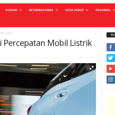
HUKUM
INTERNASIONAL
GAYA HIDUP
REGIONAL
bil Listrik
TE
i Percepatan Mobil Listrik