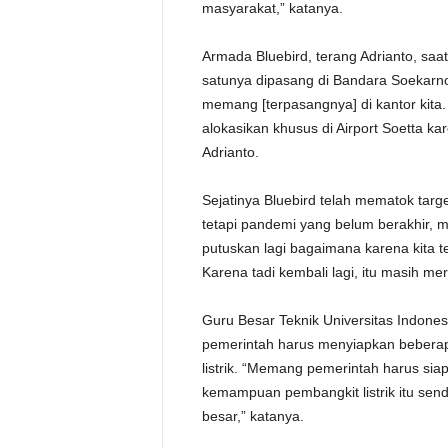
masyarakat,” katanya.
Armada Bluebird, terang Adrianto, sa
satunya dipasang di Bandara Soekarno-
memang [terpasangnya] di kantor kita.
alokasikan khusus di Airport Soetta kar
Adrianto.
Sejatinya Bluebird telah mematok target
tetapi pandemi yang belum berakhir, m
putuskan lagi bagaimana karena kita t
Karena tadi kembali lagi, itu masih me
Guru Besar Teknik Universitas Indone
pemerintah harus menyiapkan beberap
listrik. “Memang pemerintah harus siap
kemampuan pembangkit listrik itu send
besar,” katanya.