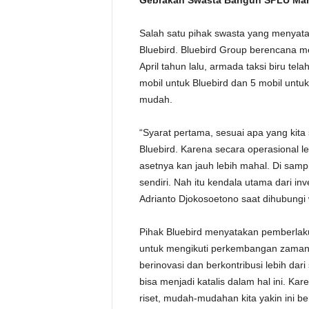
Gebrakan Swasta Bangun SPLU Man
Salah satu pihak swasta yang menyata
Bluebird. Bluebird Group berencana me
April tahun lalu, armada taksi biru te
mobil untuk Bluebird dan 5 mobil untuk
mudah.
“Syarat pertama, sesuai apa yang kita
Bluebird. Karena secara operasional le
asetnya kan jauh lebih mahal. Di sam
sendiri. Nah itu kendala utama dari inv
Adrianto Djokosoetono saat dihubung
Pihak Bluebird menyatakan pemberlakua
untuk mengikuti perkembangan zaman.
berinovasi dan berkontribusi lebih dar
bisa menjadi katalis dalam hal ini. K
riset, mudah-mudahan kita yakin ini be