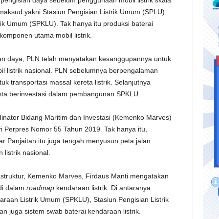
 pengisian daya sebelum penggunaan mobil listrik skala
imaksud yakni Stasiun Pengisian Listrik Umum (SPLU)
ik Umum (SPKLU). Tak hanya itu produksi baterai
 komponen utama mobil listrik.
sian daya, PLN telah menyatakan kesanggupannya untuk
il listrik nasional. PLN sebelumnya berpengalaman
ntuk transportasi massal kereta listrik. Selanjutnya
sta berinvestasi dalam pembangunan SPKLU.
inator Bidang Maritim dan Investasi (Kemenko Marves)
i Perpres Nomor 55 Tahun 2019. Tak hanya itu,
r Panjaitan itu juga tengah menyusun peta jalan
istrik nasional.
rastruktur, Kemenko Marves, Firdaus Manti mengatakan
di dalam
roadmap
kendaraan listrik. Di antaranya
aan Listrik Umum (SPKLU), Stasiun Pengisian Listrik
dan juga sistem swab baterai kendaraan listrik.