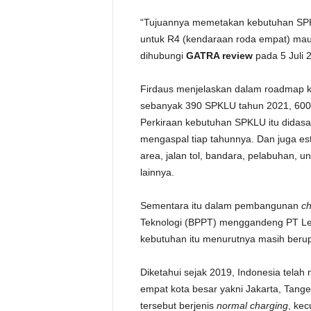
“Tujuannya memetakan kebutuhan S
untuk R4 (kendaraan roda empat) maup
dihubungi
GATRA review
pada 5 Juli 
Firdaus menjelaskan dalam roadmap k
sebanyak 390 SPKLU tahun 2021, 600
Perkiraan kebutuhan SPKLU itu didasa
mengaspal tiap tahunnya. Dan juga est
area, jalan tol, bandara, pelabuhan, u
lainnya.
Sementara itu dalam pembangunan
ch
Teknologi (BPPT) menggandeng PT Len
kebutuhan itu menurutnya masih berup
Diketahui sejak 2019, Indonesia tela
empat kota besar yakni Jakarta, Tang
tersebut berjenis
normal charging
, kec