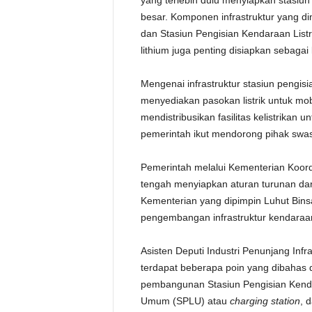
yang terlebih dulu menyiapkan stasiun
besar. Komponen infrastruktur yang d
dan Stasiun Pengisian Kendaraan Listr
lithium juga penting disiapkan sebagai
Mengenai infrastruktur stasiun pengi
menyediakan pasokan listrik untuk mob
mendistribusikan fasilitas kelistrikan u
pemerintah ikut mendorong pihak swa
Pemerintah melalui Kementerian Koord
tengah menyiapkan aturan turunan dar
Kementerian yang dipimpin Luhut Binsa
pengembangan infrastruktur kendaraan l
Asisten Deputi Industri Penunjang Inf
terdapat beberapa poin yang dibahas 
pembangunan Stasiun Pengisian Kendar
Umum (SPLU) atau
charging station
, 