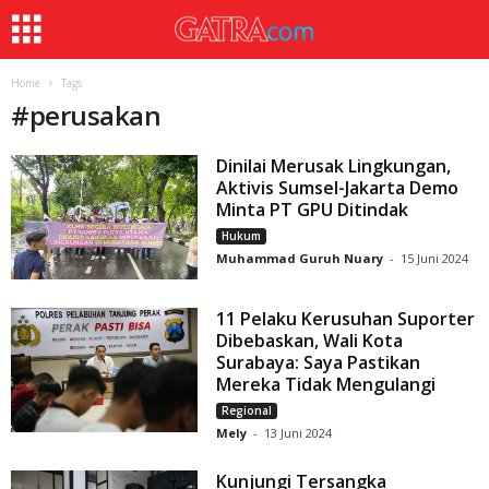
Home
Tags
#
perusakan
Dinilai Merusak Lingkungan,
Aktivis Sumsel-Jakarta Demo
Minta PT GPU Ditindak
Hukum
Muhammad Guruh Nuary
-
15 Juni 2024
11 Pelaku Kerusuhan Suporter
Dibebaskan, Wali Kota
Surabaya: Saya Pastikan
Mereka Tidak Mengulangi
Regional
Mely
-
13 Juni 2024
Kunjungi Tersangka