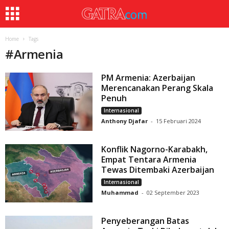
Home
Tags
#
Armenia
PM Armenia: Azerbaijan
Merencanakan Perang Skala
Penuh
Internasional
Anthony Djafar
-
15 Februari 2024
Konflik Nagorno-Karabakh,
Empat Tentara Armenia
Tewas Ditembaki Azerbaijan
Internasional
Muhammad
-
02 September 2023
Penyeberangan Batas