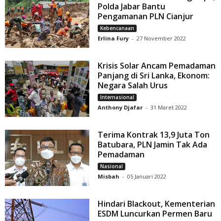
Polda Jabar Bantu
Pengamanan PLN Cianjur
Kebencanaan
Erlina Fury
-
27 November 2022
Krisis Solar Ancam Pemadaman
Panjang di Sri Lanka, Ekonom:
Negara Salah Urus
Internasional
Anthony Djafar
-
31 Maret 2022
Terima Kontrak 13,9 Juta Ton
Batubara, PLN Jamin Tak Ada
Pemadaman
Nasional
Misbah
-
05 Januari 2022
Hindari Blackout, Kementerian
ESDM Luncurkan Permen Baru