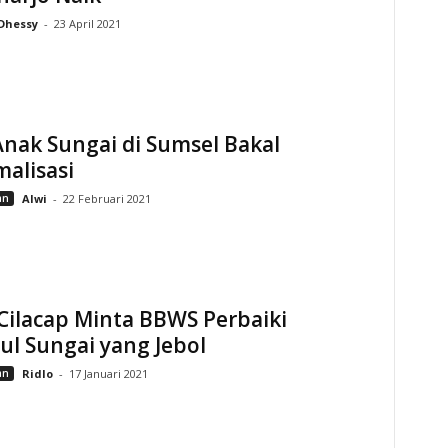
Dhessy
-
23 April 2021
nak Sungai di Sumsel Bakal
alisasi
an
Alwi
-
22 Februari 2021
Cilacap Minta BBWS Perbaiki
l Sungai yang Jebol
an
Ridlo
-
17 Januari 2021