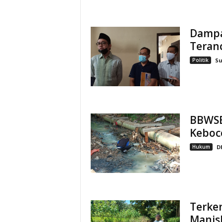
Dampak
Teran
Politik
S
BBWSB
Keboc
Hukum
D
Terken
Manis