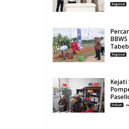
Regional
Perca
BBWS 
Tabeb
Regional
Kejati
Pompe
Pasell
Hukum
I