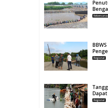
Penut
Bengaw
Kebencana
BBWS 
Penge
Regional
Tangg
Dapat
Regional