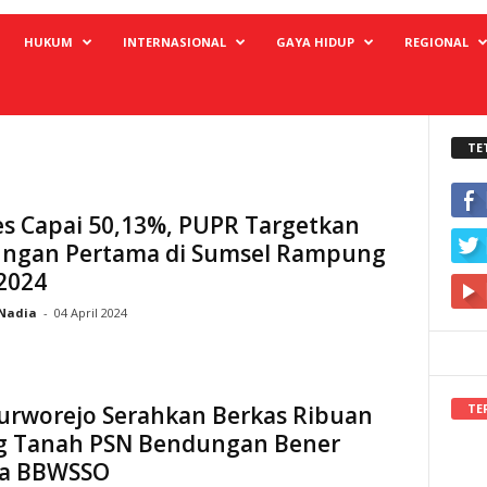
HUKUM
INTERNASIONAL
GAYA HIDUP
REGIONAL
TE
es Capai 50,13%, PUPR Targetkan
ngan Pertama di Sumsel Rampung
2024
Nadia
-
04 April 2024
TE
urworejo Serahkan Berkas Ribuan
g Tanah PSN Bendungan Bener
a BBWSSO