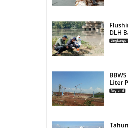
Flushi
DLH B
Lingkunga
BBWS P
Liter 
Regional
Tahun