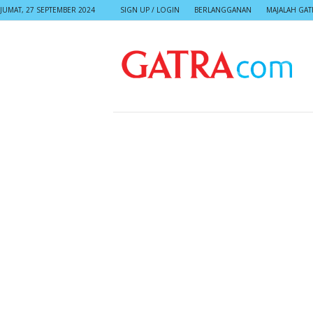
JUMAT, 27 SEPTEMBER 2024
SIGN UP / LOGIN
BERLANGGANAN
MAJALAH GAT
G
A
T
R
A