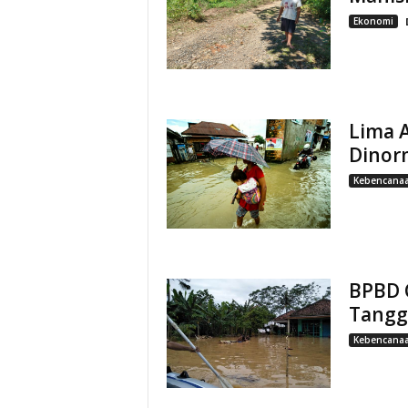
Ekonomi
Lima A
Dinorm
Kebencana
BPBD 
Tanggu
Kebencana