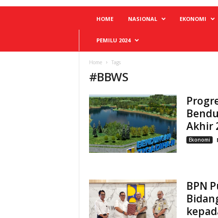
HOME
NASIONAL
EKONOMI
PEMILU 2024
Home
Tags
#
BBWS
Progr
Bendu
Akhir 
Ekonomi
BPN P
Bidan
kepad