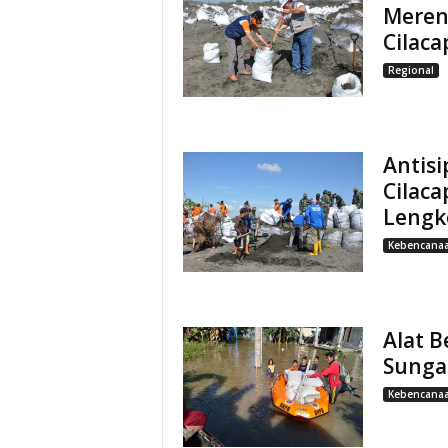
Meren
Cilac
Regional
Antisi
Cilaca
Lengk
Kebencana
Alat 
Sunga
Kebencana