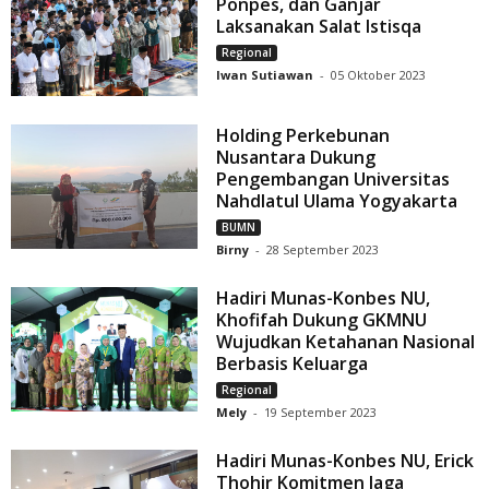
Ponpes, dan Ganjar
Laksanakan Salat Istisqa
Regional
Iwan Sutiawan
-
05 Oktober 2023
Holding Perkebunan
Nusantara Dukung
Pengembangan Universitas
Nahdlatul Ulama Yogyakarta
BUMN
Birny
-
28 September 2023
Hadiri Munas-Konbes NU,
Khofifah Dukung GKMNU
Wujudkan Ketahanan Nasional
Berbasis Keluarga
Regional
Mely
-
19 September 2023
Hadiri Munas-Konbes NU, Erick
Thohir Komitmen Jaga