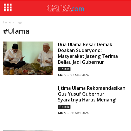
Home
Tags
#
Ulama
Dua Ulama Besar Demak
Doakan Sudaryono:
Masyarakat Jateng Terima
Beliau Jadi Gubernur
Politik
Muh
-
27 Mei 2024
Ijtima Ulama Rekomendasikan
Gus Yusuf Gubernur,
Syaratnya Harus Menang!
Politik
Muh
-
26 Mei 2024