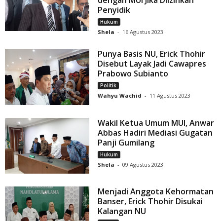
dengan MUI Jika Diizinkan
Penyidik
Hukum
Shela
-
16 Agustus 2023
Punya Basis NU, Erick Thohir
Disebut Layak Jadi Cawapres
Prabowo Subianto
Politik
Wahyu Wachid
-
11 Agustus 2023
Wakil Ketua Umum MUI, Anwar
Abbas Hadiri Mediasi Gugatan
Panji Gumilang
Hukum
Shela
-
09 Agustus 2023
Menjadi Anggota Kehormatan
Banser, Erick Thohir Disukai
Kalangan NU