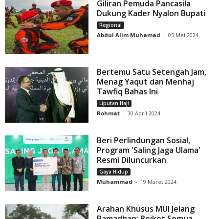
Giliran Pemuda Pancasila
Dukung Kader Nyalon Bupati
Regional
Abdul Alim Muhamad
-
05 Mei 2024
Bertemu Satu Setengah Jam,
Menag Yaqut dan Menhaj
Tawfiq Bahas Ini
Liputan Haji
Rohmat
-
30 April 2024
Beri Perlindungan Sosial,
Program 'Saling Jaga Ulama'
Resmi Diluncurkan
Gaya Hidup
Muhammad
-
19 Maret 2024
Arahan Khusus MUI Jelang
Ramadhan: Boikot Semua