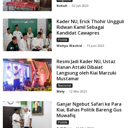
Kukuh
-
02 Juli 2023
Kader NU, Erick Thohir Ungguli
Ridwan Kamil Sebagai
Kandidat Cawapres
Politik
Wahyu Wachid
-
15 Juni 2023
Resmi Jadi Kader NU, Ustaz
Hanan Attaki Dibaiat
Langsung oleh Kiai Marzuki
Mustamar
Nasional
Mely
-
12 Mei 2023
Ganjar Ngebut Safari ke Para
Kiai, Bahas Politik Bareng Gus
Muwafiq
Politik