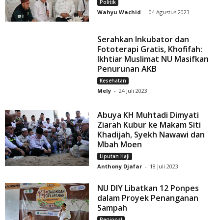
Politik
Wahyu Wachid
-
04 Agustus 2023
Serahkan Inkubator dan
Fototerapi Gratis, Khofifah:
Ikhtiar Muslimat NU Masifkan
Penurunan AKB
Kesehatan
Mely
-
24 Juli 2023
Abuya KH Muhtadi Dimyati
Ziarah Kubur ke Makam Siti
Khadijah, Syekh Nawawi dan
Mbah Moen
Liputan Haji
Anthony Djafar
-
18 Juli 2023
NU DIY Libatkan 12 Ponpes
dalam Proyek Penanganan
Sampah
Regional