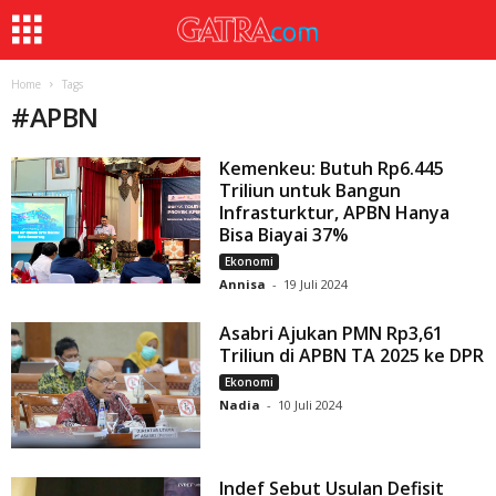
Home
Tags
#
APBN
Kemenkeu: Butuh Rp6.445
Triliun untuk Bangun
Infrasturktur, APBN Hanya
Bisa Biayai 37%
Ekonomi
Annisa
-
19 Juli 2024
Asabri Ajukan PMN Rp3,61
Triliun di APBN TA 2025 ke DPR
Ekonomi
Nadia
-
10 Juli 2024
Indef Sebut Usulan Defisit