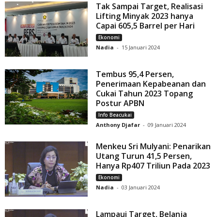
Tak Sampai Target, Realisasi
Lifting Minyak 2023 hanya
Capai 605,5 Barrel per Hari
Ekonomi
Nadia
-
15 Januari 2024
Tembus 95,4 Persen,
Penerimaan Kepabeanan dan
Cukai Tahun 2023 Topang
Postur APBN
Info Beacukai
Anthony Djafar
-
09 Januari 2024
Menkeu Sri Mulyani: Penarikan
Utang Turun 41,5 Persen,
Hanya Rp407 Triliun Pada 2023
Ekonomi
Nadia
-
03 Januari 2024
Lampaui Target, Belanja