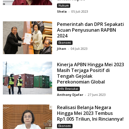
Hukum
Shela
-
05 Juli 2023
Pemerintah dan DPR Sepakati
Acuan Penyusunan RAPBN
2024
Ekonomi
Jihan
-
04 Juli 2023
Kinerja APBN Hingga Mei 2023
Masih Terjaga Positif di
Tengah Gejolak
Perekonomian Global
Info Beacukai
Anthony Djafar
-
27 Juni 2023
Realisasi Belanja Negara
Hingga Mei 2023 Tembus
Rp1.005 Triliun, Ini Rinciannya!
Ekonomi