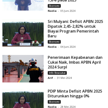
Ekonomi
Nadia
-
05 Juni 2024
Sri Mulyani: Defisit APBN 2025
Dipatok 2,45-2,82% untuk
Biayai Program Pemerintah
Baru
Ekonomi
Nadia
-
04 Juni 2024
Penerimaan Kepabeanan dan
Cukai Naik, Imbas APBN April
2024 Surpl
Info Beacukai
Arif
-
31 Mei 2024
PDIP Minta Defisit APBN 2025
Diturunkan hingga 0%
Ekonomi
Nadia
-
28 Mei 2024