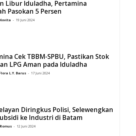
 Libur Iduladha, Pertamina
h Pasokan 5 Persen
Novita
-
19 Juni 2024
mina Cek TBBM-SPBU, Pastikan Stok
an LPG Aman pada Iduladha
Flora L.Y. Barus
-
17 Juni 2024
layan Diringkus Polisi, Selewengkan
bsidi ke Industri di Batam
Romus
-
12 Juni 2024