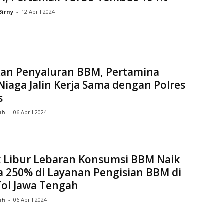
Birny
-
12 April 2024
kan Penyaluran BBM, Pertamina
Niaga Jalin Kerja Sama dengan Polres
s
uh
-
06 April 2024
 Libur Lebaran Konsumsi BBM Naik
a 250% di Layanan Pengisian BBM di
Tol Jawa Tengah
uh
-
06 April 2024