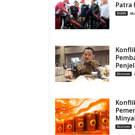
Patra 
BUMN
M
Konfli
Pemba
Penje
Ekonomi
Konfli
Pemer
Minya
Ekonomi