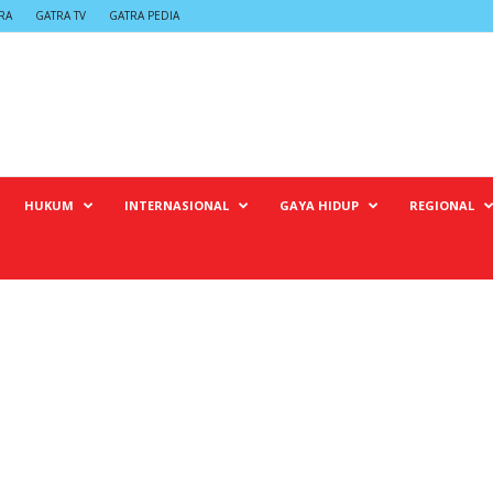
RA
GATRA TV
GATRA PEDIA
HUKUM
INTERNASIONAL
GAYA HIDUP
REGIONAL