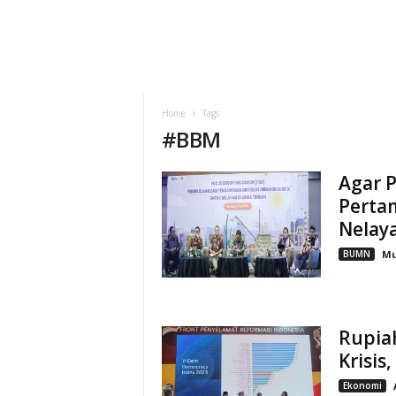
Home
Tags
#
BBM
Agar 
Perta
Nelay
BUMN
M
Rupiah
Krisis
Ekonomi