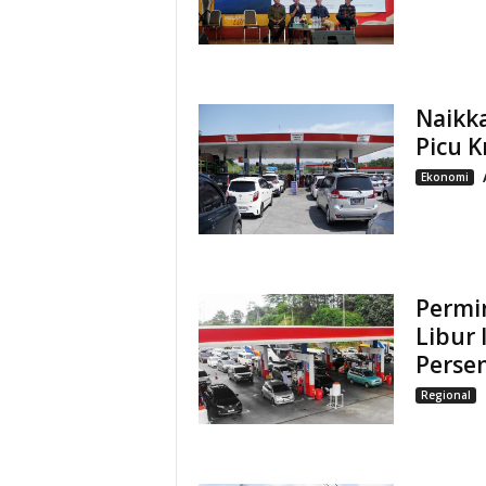
Naikka
Picu K
Ekonomi
Permi
Libur 
Perse
Regional