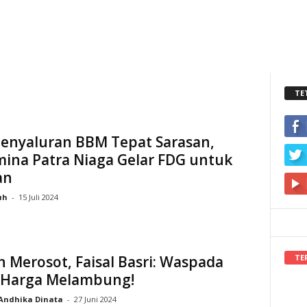
TE
Penyaluran BBM Tepat Sarasan,
mina Patra Niaga Gelar FDG untuk
an
uh
-
15 Juli 2024
TE
 Merosot, Faisal Basri: Waspada
, Harga Melambung!
Andhika Dinata
-
27 Juni 2024