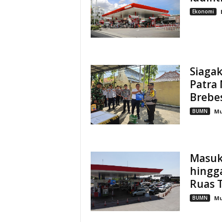
Ekonomi
Siaga
Patra 
Brebe
BUMN
M
Masuk
hingg
Ruas 
BUMN
M