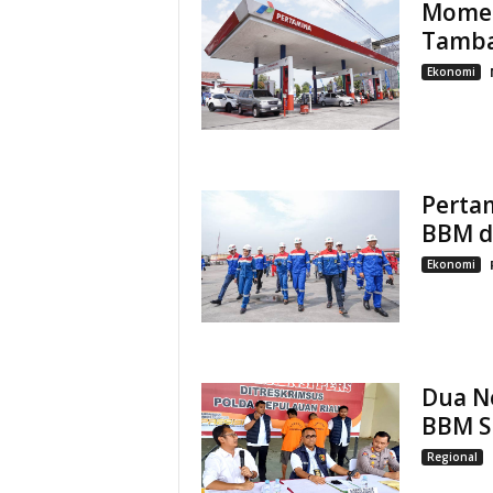
Momen
Tamba
Ekonomi
Perta
BBM d
Ekonomi
Dua Ne
BBM Su
Regional