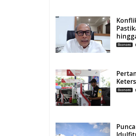
Konfli
Pasti
hingga
Ekonomi
Pertam
Keters
Ekonomi
Punca
Idulfi