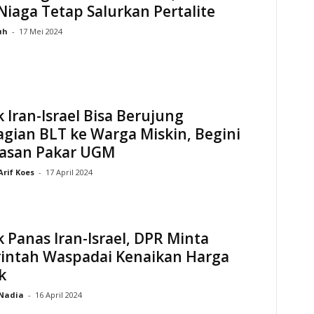
Niaga Tetap Salurkan Pertalite
uh
-
17 Mei 2024
k Iran-Israel Bisa Berujung
gian BLT ke Warga Miskin, Begini
lasan Pakar UGM
Arif Koes
-
17 April 2024
k Panas Iran-Israel, DPR Minta
intah Waspadai Kenaikan Harga
k
Nadia
-
16 April 2024