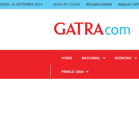
SENIN, 16 SEPTEMBER 2024
SIGN UP / LOGIN
BERLANGGANAN
MAJALAH GAT
G
A
T
R
A
HOME
NASIONAL
EKONOMI
PEMILU 2024