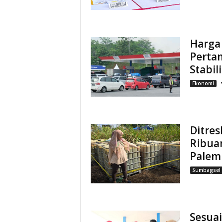
Harga 
Perta
Stabil
Ekonomi
Ditre
Ribuan
Palem
Sumbagsel
Sesua