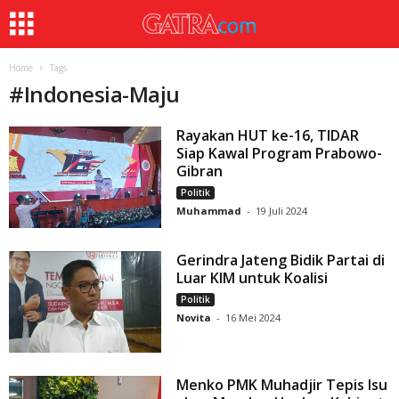
Home
Tags
#
Indonesia-Maju
Rayakan HUT ke-16, TIDAR
Siap Kawal Program Prabowo-
Gibran
Politik
Muhammad
-
19 Juli 2024
Gerindra Jateng Bidik Partai di
Luar KIM untuk Koalisi
Politik
Novita
-
16 Mei 2024
Menko PMK Muhadjir Tepis Isu