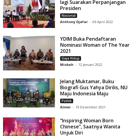
lagi Suarakan Perpanjangan
Presiden
Nasional
Anthony Djafar
-
06 April 2022
YDIM Buka Pendaftaran
Nominasi Woman of The Year
2021
Gaya Hidup
Misbah
-
12 Januari 2022
Jelang Muktamar, Buku
Biografi Gus Yahya Dirilis, NU
Maju Indonesia Maju
Politik
Almer
-
19 Desember 2021
“Inspiring Woman Born
Chinese”, Saatnya Wanita
Unjuk Diri