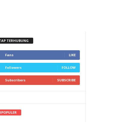
TAP TERHUBUNG
Fans
LIKE
Followers
FOLLOW
Subscribers
SUBSCRIBE
RPOPULER