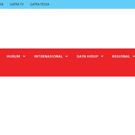
RA
GATRA TV
GATRA PEDIA
HUKUM
INTERNASIONAL
GAYA HIDUP
REGIONAL