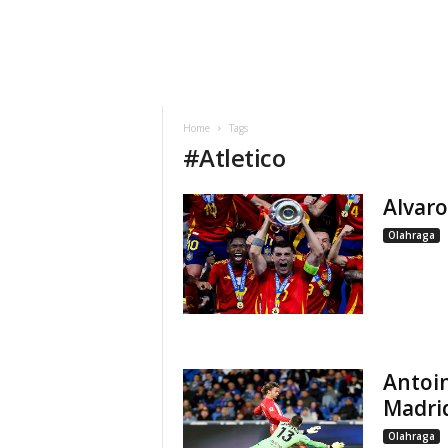
Home
Tags
#
Atletico
Alvaro
Olahraga
Antoin
Madri
Olahraga