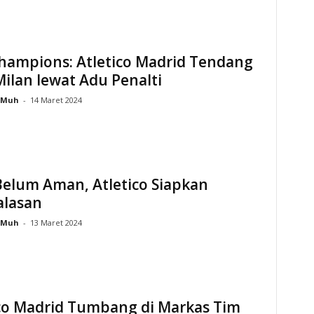
Champions: Atletico Madrid Tendang
Milan lewat Adu Penalti
Muh
-
14 Maret 2024
Belum Aman, Atletico Siapkan
lasan
Muh
-
13 Maret 2024
ico Madrid Tumbang di Markas Tim