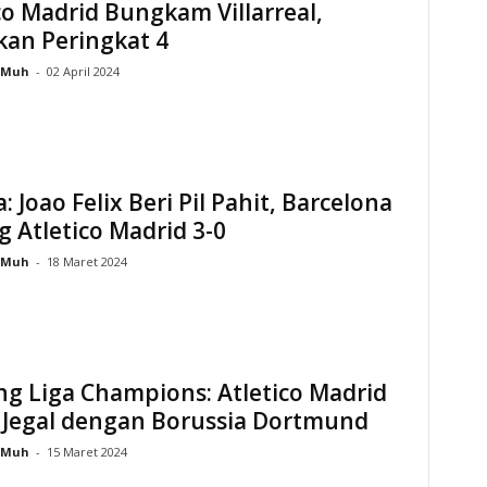
co Madrid Bungkam Villarreal,
an Peringkat 4
Muh
-
02 April 2024
a: Joao Felix Beri Pil Pahit, Barcelona
 Atletico Madrid 3-0
Muh
-
18 Maret 2024
g Liga Champions: Atletico Madrid
g Jegal dengan Borussia Dortmund
Muh
-
15 Maret 2024