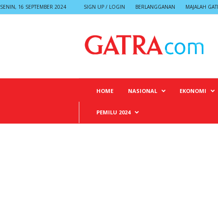
SENIN, 16 SEPTEMBER 2024
SIGN UP / LOGIN
BERLANGGANAN
MAJALAH GAT
G
A
T
R
A
HOME
NASIONAL
EKONOMI
PEMILU 2024