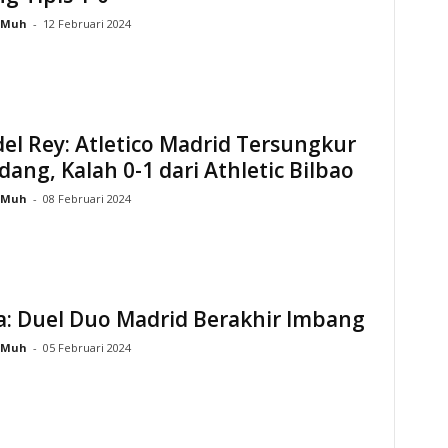
Muh
-
12 Februari 2024
el Rey: Atletico Madrid Tersungkur
dang, Kalah 0-1 dari Athletic Bilbao
Muh
-
08 Februari 2024
a: Duel Duo Madrid Berakhir Imbang
Muh
-
05 Februari 2024