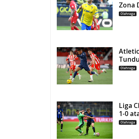
Zona 
Olahraga
Atleti
Tundu
Olahraga
Liga C
1-0 at
Olahraga