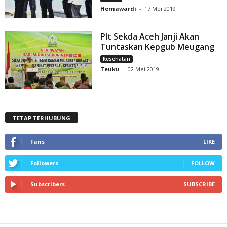
Hernawardi
-
17 Mei 2019
Plt Sekda Aceh Janji Akan
Tuntaskan Kepgub Meugang
Kesehatan
Teuku
-
02 Mei 2019
TETAP TERHUBUNG
Fans
LIKE
Followers
FOLLOW
Subscribers
SUBSCRIBE