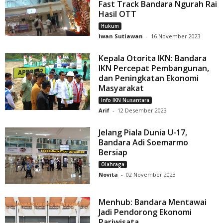
Fast Track Bandara Ngurah Rai
Hasil OTT
Hukum
Iwan Sutiawan
-
16 November 2023
Kepala Otorita IKN: Bandara
IKN Percepat Pembangunan,
dan Peningkatan Ekonomi
Masyarakat
Info IKN Nusantara
Arif
-
12 Desember 2023
Jelang Piala Dunia U-17,
Bandara Adi Soemarmo
Bersiap
Olahraga
Novita
-
02 November 2023
Menhub: Bandara Mentawai
Jadi Pendorong Ekonomi
Pariwisata