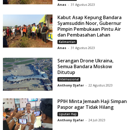
Anas
-
31 Agustus 2023
Kabut Asap Kepung Bandara
Syamsuddin Noor, Gubernur
Pimpin Pembukaan Pintu Air
dan Pembasahan Lahan
Kalimantan
Anas
-
31 Agustus 2023
Serangan Drone Ukraina,
Semua Bandara Moskow
Ditutup
Internasional
Anthony Djafar
-
22 Agustus 2023
PPIH Minta Jemaah Haji Simpan
Paspor agar Tidak Hilang
Liputan Haji
Anthony Djafar
-
24 Juli 2023