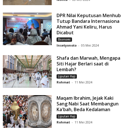
DPR Nilai Keputusan Menhub
Tutup Bandara Internasiona
Ahmad Yani Keliru, Harus
Dicabut
Ekonomi
Insetyonoto
-
05 Mei 2024
Shafa dan Marwah, Mengapa
Siti Hajar Berlari saat di
Lembah?
Liputan Haji
Rohmat
-
11 Mei 2024
Maqam Ibrahim, Jejak Kaki
Sang Nabi Saat Membangun
Ka'bah, Beda Kedalaman
Liputan Haji
Rohmat
-
11 Mei 2024