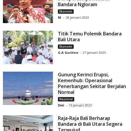
Bandara Ngloram
Ekonomi
M
-
28 Januari 2023
Titik Temu Polemik Bandara
Bali Utara
Ekonomi
G.A Guritno
-
27 Januari 2023
Gunung Kerinci Erupsi,
Kemenhub: Operasional
Penerbangan Sekitar Berjalan
Normal
Nasional
Dwi
-
13 Januari 2023
Raja-Raja Bali Berharap
Bandara di Bali Utara Segera
Terwujud