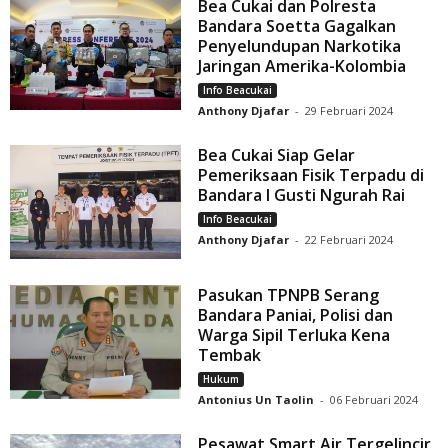
Bea Cukai dan Polresta
Bandara Soetta Gagalkan
Penyelundupan Narkotika
Jaringan Amerika-Kolombia
Info Beacukai
Anthony Djafar
-
29 Februari 2024
Bea Cukai Siap Gelar
Pemeriksaan Fisik Terpadu di
Bandara I Gusti Ngurah Rai
Info Beacukai
Anthony Djafar
-
22 Februari 2024
Pasukan TPNPB Serang
Bandara Paniai, Polisi dan
Warga Sipil Terluka Kena
Tembak
Hukum
Antonius Un Taolin
-
06 Februari 2024
Pesawat Smart Air Tergelincir