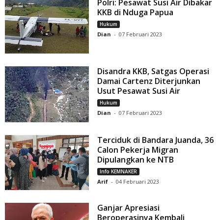
Polri: Pesawat Susi Air Dibakar
KKB di Nduga Papua
Hukum
Dian
-
07 Februari 2023
Disandra KKB, Satgas Operasi
Damai Cartenz Diterjunkan
Usut Pesawat Susi Air
Hukum
Dian
-
07 Februari 2023
Terciduk di Bandara Juanda, 36
Calon Pekerja Migran
Dipulangkan ke NTB
Info KEMNAKER
Arif
-
04 Februari 2023
Ganjar Apresiasi
Beroperasinya Kembali