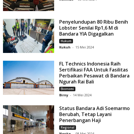
Penyelundupan 80 Ribu Benih
Lobster Senilai Rp1,6 M di
Bandara YIA Digagalkan
Hukum
Kukuh
-
15 Mei 2024
FL Technics Indonesia Raih
Sertifikasi FAA Untuk Fasilitas
Perbaikan Pesawat di Bandara
Ngurah Rai Bali
Ekonomi
Birny
-
14 Mei 2024
Status Bandara Adi Soemarmo
Berubah, Tetap Layani
Penerbangan Haji
Regional
Novita
-
08 Mei 2024