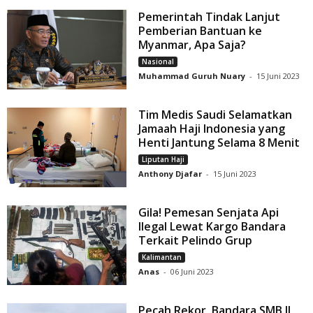
Pemerintah Tindak Lanjut
Pemberian Bantuan ke
Myanmar, Apa Saja?
Nasional
Muhammad Guruh Nuary
-
15 Juni 2023
Tim Medis Saudi Selamatkan
Jamaah Haji Indonesia yang
Henti Jantung Selama 8 Menit
Liputan Haji
Anthony Djafar
-
15 Juni 2023
Gila! Pemesan Senjata Api
Ilegal Lewat Kargo Bandara
Terkait Pelindo Grup
Kalimantan
Anas
-
06 Juni 2023
Pecah Rekor, Bandara SMB II