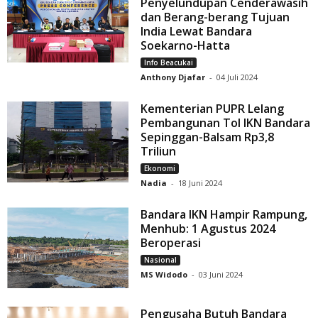
Penyelundupan Cenderawasih
dan Berang-berang Tujuan
India Lewat Bandara
Soekarno-Hatta
Info Beacukai
Anthony Djafar
-
04 Juli 2024
Kementerian PUPR Lelang
Pembangunan Tol IKN Bandara
Sepinggan-Balsam Rp3,8
Triliun
Ekonomi
Nadia
-
18 Juni 2024
Bandara IKN Hampir Rampung,
Menhub: 1 Agustus 2024
Beroperasi
Nasional
MS Widodo
-
03 Juni 2024
Pengusaha Butuh Bandara