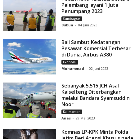
Palembang layani 1 Juta
Penumpang 2023
Sumbagsel
Bubun
-
04 Juni 2023
Bali Sambut Kedatangan
Pesawat Komersial Terbesar
di Dunia, Airbus A380
Ekonomi
Muhammad
-
02 Juni 2023
Sebanyak 5.515 JCH Asal
Kalselteng Diterbangkan
melalui Bandara Syamsuddin
Noor
Kalimantan
Anas
-
29 Mei 2023
Komnas LP-KPK Minta Polda
Jatim Beri Atensi Khusus pada