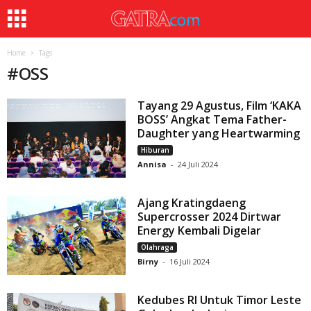
Home
Tags
#
OSS
Tayang 29 Agustus, Film ‘KAKA
BOSS’ Angkat Tema Father-
Daughter yang Heartwarming
Hiburan
Annisa
-
24 Juli 2024
Ajang Kratingdaeng
Supercrosser 2024 Dirtwar
Energy Kembali Digelar
Olahraga
Birny
-
16 Juli 2024
Kedubes RI Untuk Timor Leste