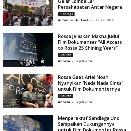
Gelar Lomba Lari
Persahabatan Antar Negara
Olahraga
Antonius Un Taolin
-
06 Juli 2024
Rossa Jelaskan Makna Judul
Film Dokumenter “All Access
to Rossa 25 Shining Years”
Hiburan
Annisa
-
04 Juli 2024
Rossa Gaet Ariel Noah
Nyanyikan 'Nada Nada Cinta'
untuk Film Dokumenternya
Hiburan
Annisa
-
04 Juli 2024
Menparekraf Sandiaga Uno
Sampaikan Dukungannya
untuk Film Dokumenter Rossa