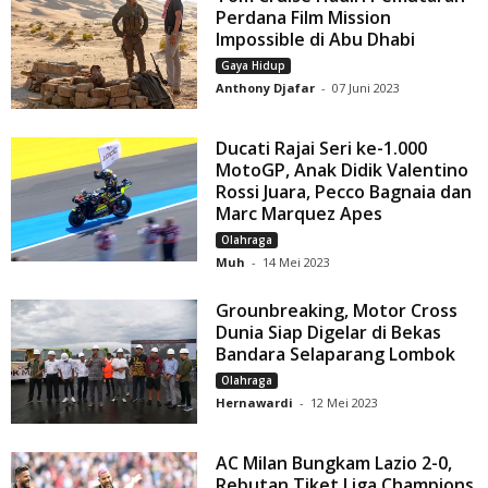
Perdana Film Mission
Impossible di Abu Dhabi
Gaya Hidup
Anthony Djafar
-
07 Juni 2023
Ducati Rajai Seri ke-1.000
MotoGP, Anak Didik Valentino
Rossi Juara, Pecco Bagnaia dan
Marc Marquez Apes
Olahraga
Muh
-
14 Mei 2023
Grounbreaking, Motor Cross
Dunia Siap Digelar di Bekas
Bandara Selaparang Lombok
Olahraga
Hernawardi
-
12 Mei 2023
AC Milan Bungkam Lazio 2-0,
Rebutan Tiket Liga Champions