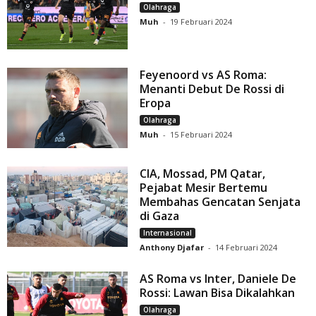
Olahraga
Muh
-
19 Februari 2024
Feyenoord vs AS Roma:
Menanti Debut De Rossi di
Eropa
Olahraga
Muh
-
15 Februari 2024
CIA, Mossad, PM Qatar,
Pejabat Mesir Bertemu
Membahas Gencatan Senjata
di Gaza
Internasional
Anthony Djafar
-
14 Februari 2024
AS Roma vs Inter, Daniele De
Rossi: Lawan Bisa Dikalahkan
Olahraga