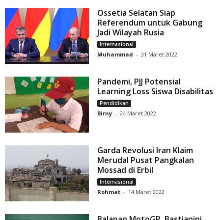
Ossetia Selatan Siap
Referendum untuk Gabung
Jadi Wilayah Rusia
Internasional
Muhammad
-
31 Maret 2022
Pandemi, PJJ Potensial
Learning Loss Siswa Disabilitas
Pendidikan
Birny
-
24 Maret 2022
Garda Revolusi Iran Klaim
Merudal Pusat Pangkalan
Mossad di Erbil
Internasional
Rohmat
-
14 Maret 2022
Balapan MotoGP, Bastianini