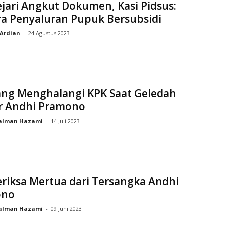
jari Angkut Dokumen, Kasi Pidsus:
ra Penyaluran Pupuk Bersubsidi
Ardian
-
24 Agustus 2023
ang Menghalangi KPK Saat Geledah
r Andhi Pramono
alman Hazami
-
14 Juli 2023
riksa Mertua dari Tersangka Andhi
ono
alman Hazami
-
09 Juni 2023