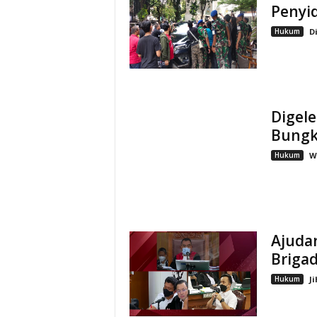
Penyi
Hukum
D
Digele
Bungk
Hukum
W
Ajudan
Brigad
Hukum
J