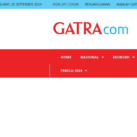
JUMAT, 20 SEPTEMBER 2024
SIGN UP / LOGIN
BERLANGGANAN
MAJALAH GAT
G
A
T
R
A
HOME
NASIONAL
EKONOMI
PEMILU 2024