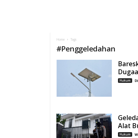
Home
Tags
#
Penggeledahan
Baresk
Dugaa
Hukum
D
Geled
Alat 
Hukum
W