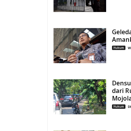
Geleda
Amank
Hukum
W
Densu
dari 
Mojol
Hukum
D