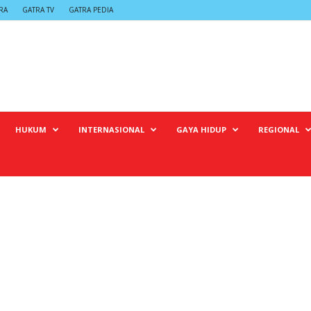
RA
GATRA TV
GATRA PEDIA
HUKUM
INTERNASIONAL
GAYA HIDUP
REGIONAL