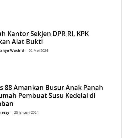
h Kantor Sekjen DPR RI, KPK
an Alat Bukti
ahyu Wachid
-
02 Mei 2024
s 88 Amankan Busur Anak Panah
Rumah Pembuat Susu Kedelai di
aban
hessy
-
25 Januari 2024