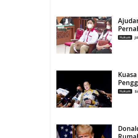
Ajuda
Pernah
Hukum
J
Kuasa
Pengg
Hukum
S
Donal
Rumah