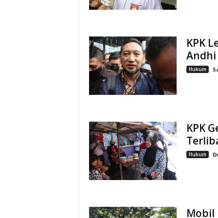
KPK L
Andhi
Hukum
S
KPK G
Terlib
Hukum
D
Mobil