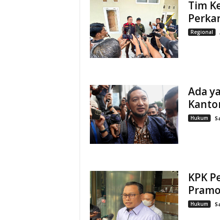
Tim Ke
Perka
Regional
Ada y
Kanto
Hukum
S
KPK Pe
Pram
Hukum
S