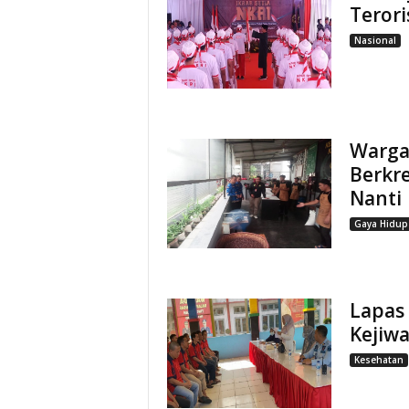
Terori
Nasional
Warga
Berkre
Nanti
Gaya Hidup
Lapas 
Kejiw
Kesehatan