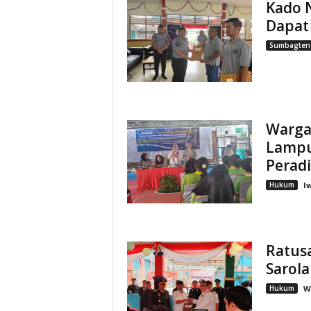
Kado 
Dapat
Sumbagten
Warga
Lampu
Peradi
Hukum
I
Ratusa
Sarol
Hukum
W