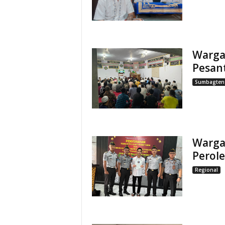
Warga
Pesan
Sumbagten
Warga
Perole
Regional