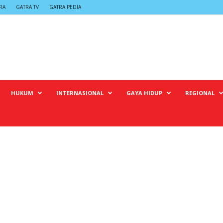
RA
GATRA TV
GATRA PEDIA
HUKUM
INTERNASIONAL
GAYA HIDUP
REGIONAL