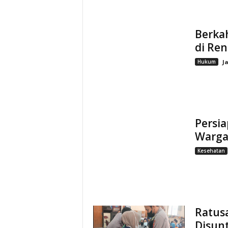
Berka
di Ren
Hukum
J
Persia
Warga 
Kesehatan
Ratus
Disunt