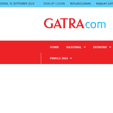
SENIN, 16 SEPTEMBER 2024
SIGN UP / LOGIN
BERLANGGANAN
MAJALAH GAT
G
A
T
R
A
HOME
NASIONAL
EKONOMI
PEMILU 2024