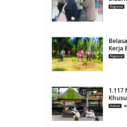
Regional
Belas
Kerja 
Regional
1.117
Khusu
Hukum
W