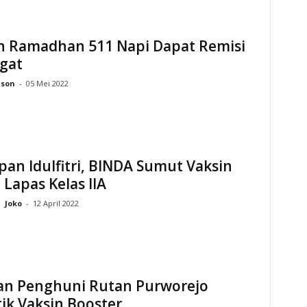
h Ramadhan 511 Napi Dapat Remisi
gat
ason
-
05 Mei 2022
pan Idulfitri, BINDA Sumut Vaksin
Lapas Kelas IIA
Joko
-
12 April 2022
an Penghuni Rutan Purworejo
ik Vaksin Booster