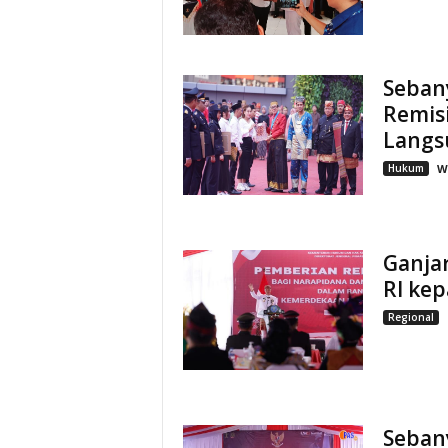
Seban
Remis
Langs
Hukum
W
Ganja
RI kep
Regional
Seban