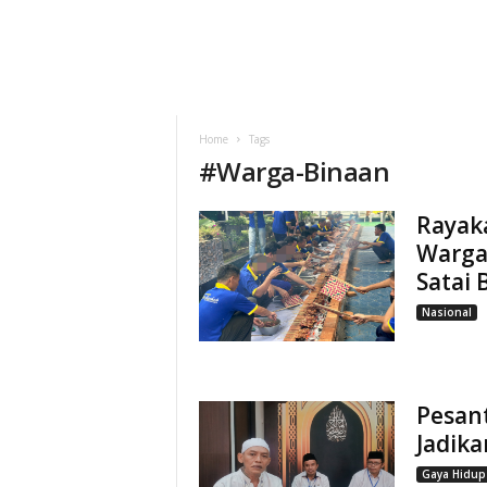
Home
Tags
#
Warga-Binaan
Rayaka
Warga
Satai
Nasional
Pesan
Jadik
Gaya Hidup