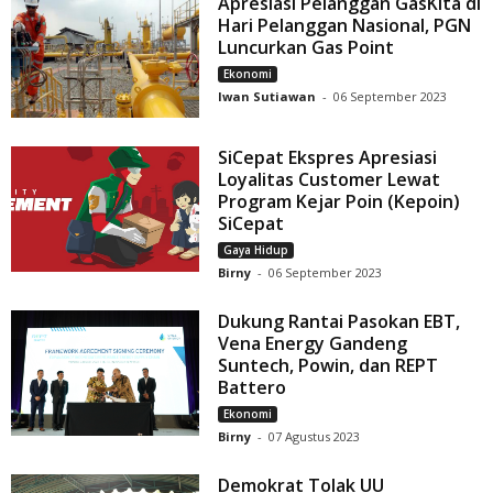
Apresiasi Pelanggan GasKita di
Hari Pelanggan Nasional, PGN
Luncurkan Gas Point
Ekonomi
Iwan Sutiawan
-
06 September 2023
SiCepat Ekspres Apresiasi
Loyalitas Customer Lewat
Program Kejar Poin (Kepoin)
SiCepat
Gaya Hidup
Birny
-
06 September 2023
Dukung Rantai Pasokan EBT,
Vena Energy Gandeng
Suntech, Powin, dan REPT
Battero
Ekonomi
Birny
-
07 Agustus 2023
Demokrat Tolak UU