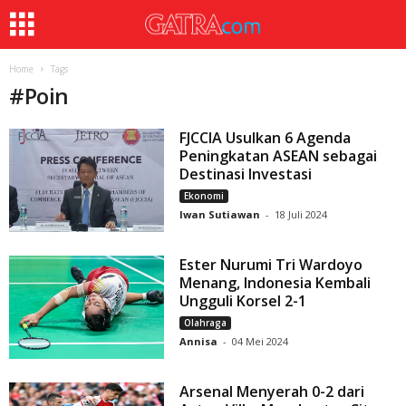
Home
Tags
#
Poin
FJCCIA Usulkan 6 Agenda
Peningkatan ASEAN sebagai
Destinasi Investasi
Ekonomi
Iwan Sutiawan
-
18 Juli 2024
Ester Nurumi Tri Wardoyo
Menang, Indonesia Kembali
Ungguli Korsel 2-1
Olahraga
Annisa
-
04 Mei 2024
Arsenal Menyerah 0-2 dari