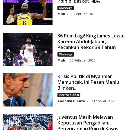
Poin di Basket NBA
Olahraga
Muh
-
08 Februari 2023
36 Poin Lagi! King James Lewati
Kareem Abdul-Jabbar,
Pecahkan Rekor 39 Tahun
Olahraga
Muh
-
07 Februari 2023
Krisis Politik di Myanmar
Memuncak, Ini Pesan Menlu
Blinken..
Internasional
Andhika Dinata
-
03 Februari 2023
Juventus Masih Melawan
Keputusan Pengadilan,
Pengurangan Poin di Kasus