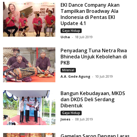
EKI Dance Company Akan
Tampilkan Broadway Ala
Indonesia di Pentas EKI
Update 4.1
Gaya Hidup
Ucha
-
18 Juli 2019
Penyadang Tuna Netra Rwa
Bhineda Unjuk Kebolehan di
PKB
Milenial
A.A. Gede Agung
-
10 Juli 2019
Bangun Kebudayaan, MKDS
dan DKDS Deli Serdang
Dibentuk
Gaya Hidup
Jones
-
08 Juli 2019
Gamelan Saron Dengan Laras