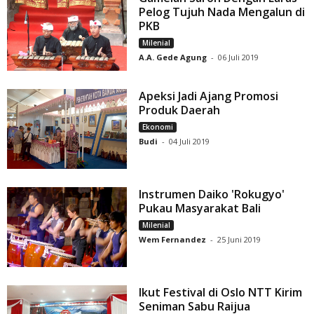
Pelog Tujuh Nada Mengalun di
PKB
Milenial
A.A. Gede Agung
-
06 Juli 2019
Apeksi Jadi Ajang Promosi
Produk Daerah
Ekonomi
Budi
-
04 Juli 2019
Instrumen Daiko 'Rokugyo'
Pukau Masyarakat Bali
Milenial
Wem Fernandez
-
25 Juni 2019
Ikut Festival di Oslo NTT Kirim
Seniman Sabu Raijua