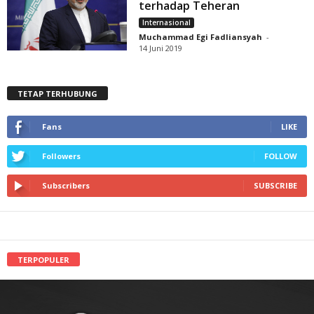
terhadap Teheran
Internasional
Muchammad Egi Fadliansyah
-
14 Juni 2019
TETAP TERHUBUNG
Fans
LIKE
Followers
FOLLOW
Subscribers
SUBSCRIBE
TERPOPULER