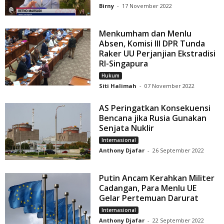
Birny
-
17 November 2022
Menkumham dan Menlu
Absen, Komisi III DPR Tunda
Raker UU Perjanjian Ekstradisi
RI-Singapura
Hukum
Siti Halimah
-
07 November 2022
AS Peringatkan Konsekuensi
Bencana jika Rusia Gunakan
Senjata Nuklir
Internasional
Anthony Djafar
-
26 September 2022
Putin Ancam Kerahkan Militer
Cadangan, Para Menlu UE
Gelar Pertemuan Darurat
Internasional
Anthony Djafar
-
22 September 2022