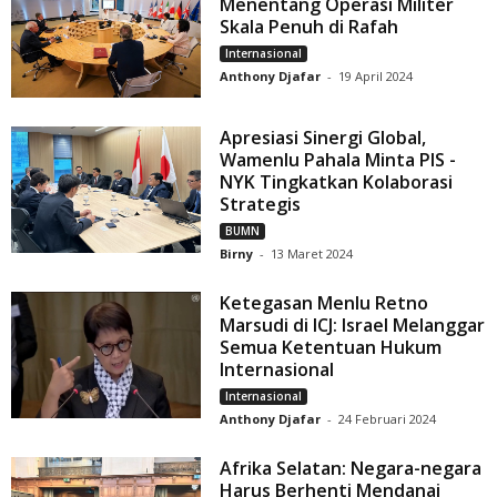
Menentang Operasi Militer
Skala Penuh di Rafah
Internasional
Anthony Djafar
-
19 April 2024
Apresiasi Sinergi Global,
Wamenlu Pahala Minta PIS -
NYK Tingkatkan Kolaborasi
Strategis
BUMN
Birny
-
13 Maret 2024
Ketegasan Menlu Retno
Marsudi di ICJ: Israel Melanggar
Semua Ketentuan Hukum
Internasional
Internasional
Anthony Djafar
-
24 Februari 2024
Afrika Selatan: Negara-negara
Harus Berhenti Mendanai