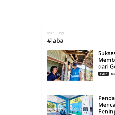
Home
Tags
#
laba
Sukse
Memba
dari 
BUMN
M
Penda
Mencap
Pening