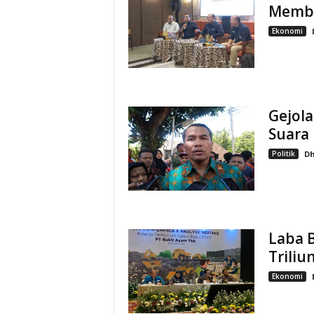
Memb
Ekonomi
Gejola
Suara
Politik
Dh
Laba B
Triliu
Ekonomi