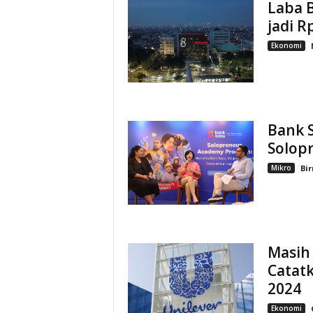
Laba 
jadi R
Ekonomi
Bank 
Solop
Mikro
Bi
Masih 
Catat
2024
Ekonomi