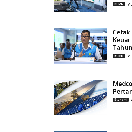
BUMN
M
Cetak 
Keuan
Tahun
BUMN
M
Medco
Perta
Ekonomi