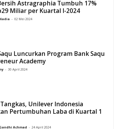
Bersih Astragraphia Tumbuh 17%
p29 Miliar per Kuartal I-2024
Nadia
-
02 Mei 2024
Saqu Luncurkan Program Bank Saqu
reneur Academy
rny
-
30 April 2024
Tangkas, Unilever Indonesia
kan Pertumbuhan Laba di Kuartal 1
Gandhi Achmad
-
24 April 2024