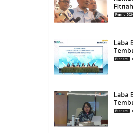
Fitnah
Pemilu 202
Laba B
Tembu
Ekonomi
Laba B
Tembu
Ekonomi