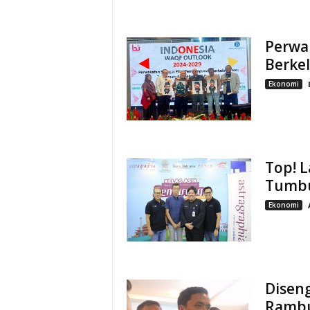
Perwa
Berke
Ekonomi
Top! L
Tumb
Ekonomi
Diseng
Rambu