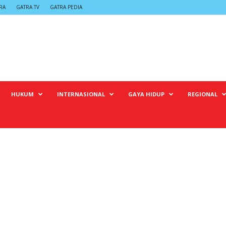
RA
GATRA TV
GATRA PEDIA
HUKUM
INTERNASIONAL
GAYA HIDUP
REGIONAL