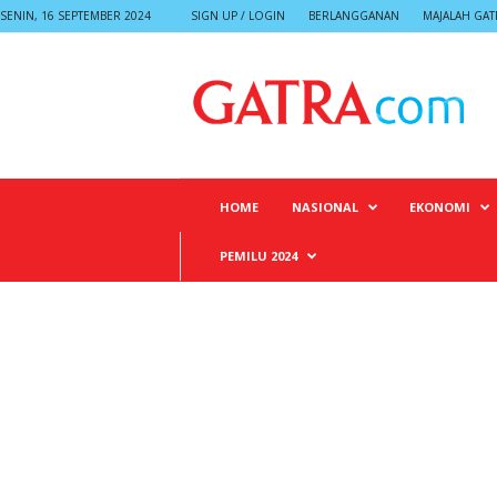
SENIN, 16 SEPTEMBER 2024
SIGN UP / LOGIN
BERLANGGANAN
MAJALAH GAT
G
A
T
R
A
HOME
NASIONAL
EKONOMI
PEMILU 2024