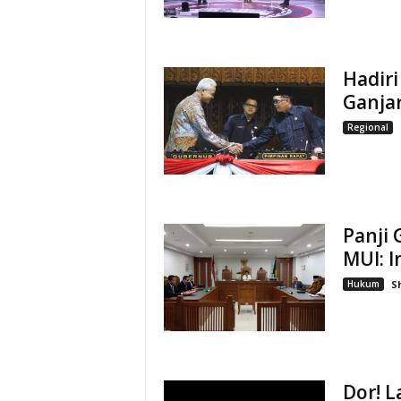
Hadiri
Ganja
Regional
Panji 
MUI: I
Hukum
S
Dor! L