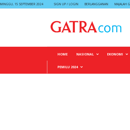
MINGGU, 15 SEPTEMBER 2024
SIGN UP / LOGIN
BERLANGGANAN
MAJALAH G
G
A
T
R
A
HOME
NASIONAL
EKONOMI
PEMILU 2024