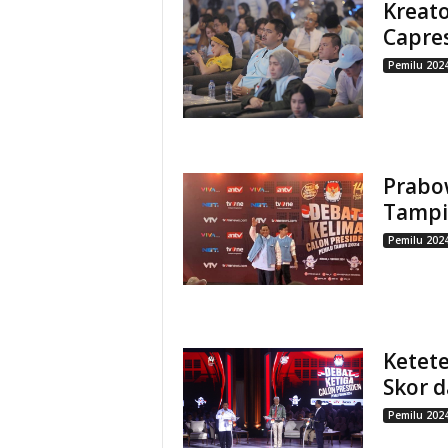
Kreato
Capre
Pemilu 202
Prabow
Tampil
Pemilu 202
Ketete
Skor d
Pemilu 202