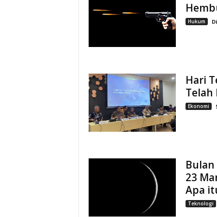
Hembu
Hukum
D
Hari T
Telah 
Ekonomi
Bulan
23 Mar
Apa it
Teknologi