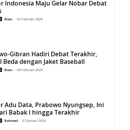
r Indonesia Maju Gelar Nobar Debat
s
4
Dian
-
05 Februari 2024
o-Gibran Hadiri Debat Terakhir,
 Beda dengan Jaket Baseball
4
Dian
-
04 Februari 2024
r Adu Data, Prabowo Nyungsep, Ini
ari Babak I hingga Terakhir
4
Rohmat
-
07 Januari 2024