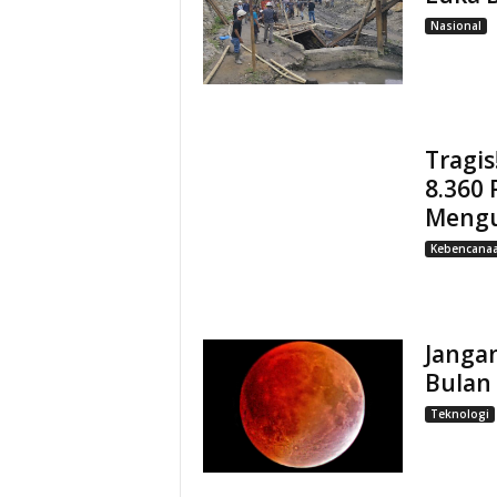
Nasional
Tragi
8.360 
Mengu
Kebencana
Janga
Bulan 
Teknologi