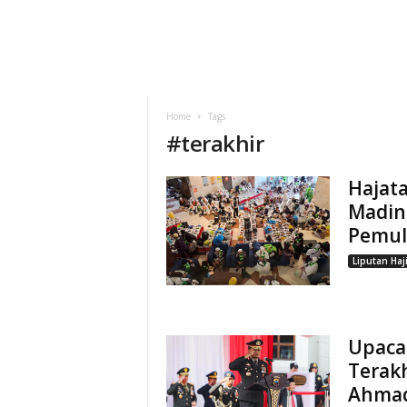
Home
Tags
#
terakhir
Hajata
Madina
Pemul
Liputan Haj
Upaca
Terakh
Ahmad