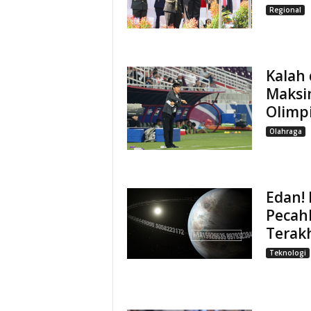
Regional
Kalah 
Maksi
Olimp
Olahraga
Edan! 
Pecahk
Terak
Teknologi