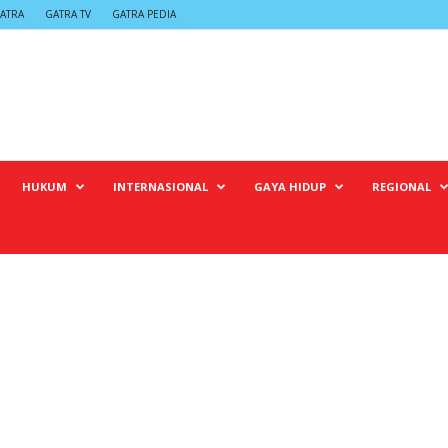
ATRA
GATRA TV
GATRA PEDIA
HUKUM
INTERNASIONAL
GAYA HIDUP
REGIONAL