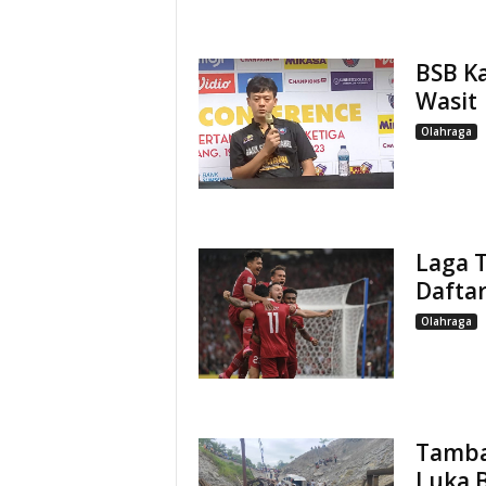
BSB Ka
Wasit
Olahraga
Laga T
Dafta
Olahraga
Tamba
Luka B