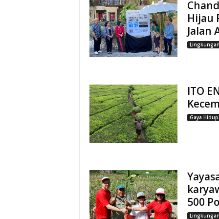
Chand
Hijau 
Jalan A
Lingkunga
ITO EN
Kecem
Gaya Hidup
Yayas
karya
500 P
Lingkunga