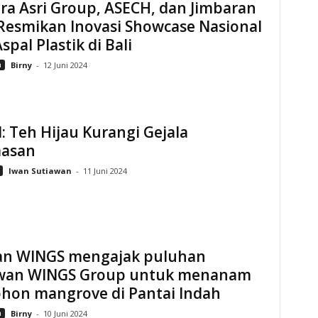
ra Asri Group, ASECH, dan Jimbaran
Resmikan Inovasi Showcase Nasional
spal Plastik di Bali
n
Birny
-
12 Juni 2024
: Teh Hijau Kurangi Gejala
asan
Iwan Sutiawan
-
11 Juni 2024
an WINGS mengajak puluhan
wan WINGS Group untuk menanam
ohon mangrove di Pantai Indah
n
Birny
-
10 Juni 2024