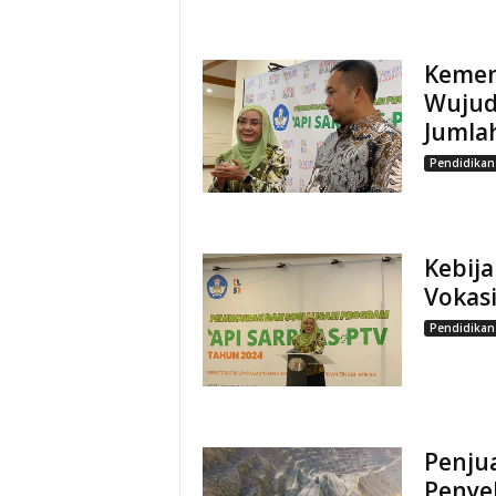
Kemen
Wujud
Jumla
Pendidikan
Kebij
Vokas
Pendidikan
Penju
Penye