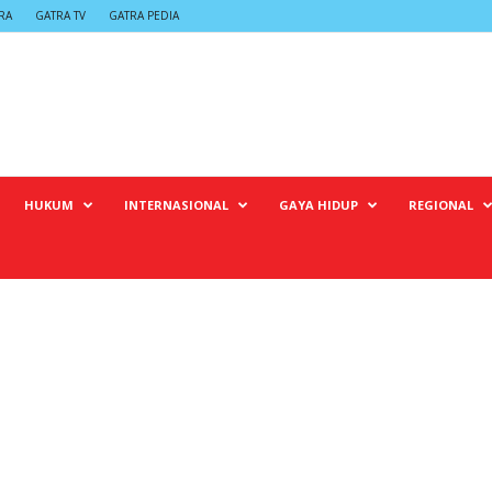
RA
GATRA TV
GATRA PEDIA
HUKUM
INTERNASIONAL
GAYA HIDUP
REGIONAL