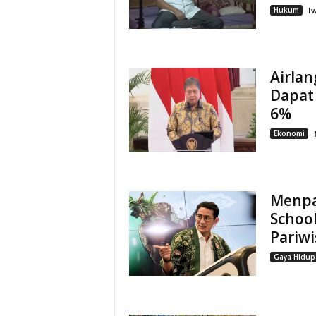
Hukum
I
Airla
Dapat
6%
Ekonomi
Menpa
Schoo
Pariwi
Gaya Hidup