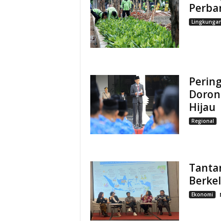
Perba
Lingkunga
Pering
Doron
Hijau
Regional
Tanta
Berkel
Ekonomi