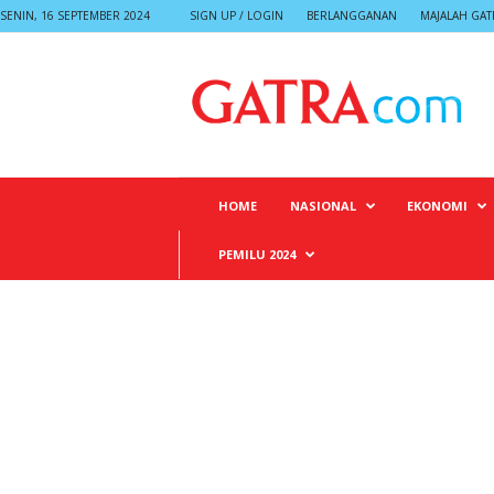
SENIN, 16 SEPTEMBER 2024
SIGN UP / LOGIN
BERLANGGANAN
MAJALAH GAT
G
A
T
R
A
HOME
NASIONAL
EKONOMI
PEMILU 2024