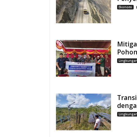
Ekonomi
Mitig
Pohon
Lingkunga
Transi
dengan
Lingkunga