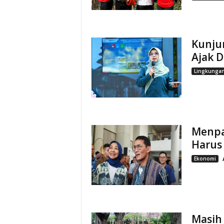
Kunju
Ajak D
Lingkunga
Menpa
Harus 
Ekonomi
Masih 