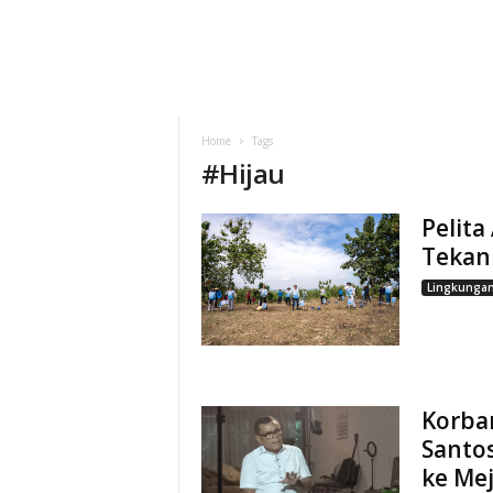
Home
Tags
#
Hijau
Pelita
Tekan 
Lingkunga
Korba
Santos
ke Mej