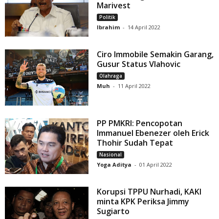
Marivest
Politik
Ibrahim
-
14 April 2022
Ciro Immobile Semakin Garang,
Gusur Status Vlahovic
Olahraga
Muh
-
11 April 2022
PP PMKRI: Pencopotan
Immanuel Ebenezer oleh Erick
Thohir Sudah Tepat
Nasional
Yoga Aditya
-
01 April 2022
Korupsi TPPU Nurhadi, KAKI
minta KPK Periksa Jimmy
Sugiarto