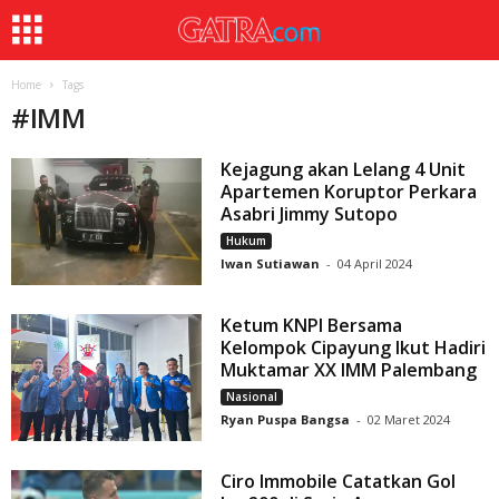
Home
Tags
#
IMM
Kejagung akan Lelang 4 Unit
Apartemen Koruptor Perkara
Asabri Jimmy Sutopo
Hukum
Iwan Sutiawan
-
04 April 2024
Ketum KNPI Bersama
Kelompok Cipayung Ikut Hadiri
Muktamar XX IMM Palembang
Nasional
Ryan Puspa Bangsa
-
02 Maret 2024
Ciro Immobile Catatkan Gol