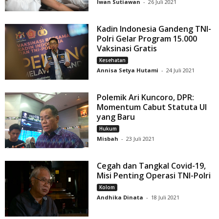
Iwan Sutiawan
-
26 Juli 2021
Kadin Indonesia Gandeng TNI-
Polri Gelar Program 15.000
Vaksinasi Gratis
Kesehatan
Annisa Setya Hutami
-
24 Juli 2021
Polemik Ari Kuncoro, DPR:
Momentum Cabut Statuta UI
yang Baru
Hukum
Misbah
-
23 Juli 2021
Cegah dan Tangkal Covid-19,
Misi Penting Operasi TNI-Polri
Kolom
Andhika Dinata
-
18 Juli 2021