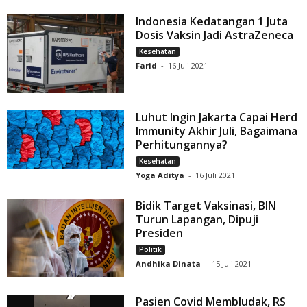
Indonesia Kedatangan 1 Juta
Dosis Vaksin Jadi AstraZeneca
Kesehatan
Farid
-
16 Juli 2021
Luhut Ingin Jakarta Capai Herd
Immunity Akhir Juli, Bagaimana
Perhitungannya?
Kesehatan
Yoga Aditya
-
16 Juli 2021
Bidik Target Vaksinasi, BIN
Turun Lapangan, Dipuji
Presiden
Politik
Andhika Dinata
-
15 Juli 2021
Pasien Covid Membludak, RS