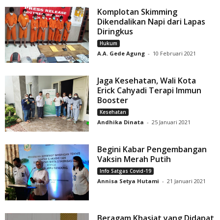
Komplotan Skimming
Dikendalikan Napi dari Lapas
Diringkus
Hukum
A.A. Gede Agung
-
10 Februari 2021
Jaga Kesehatan, Wali Kota
Erick Cahyadi Terapi Immun
Booster
Kesehatan
Andhika Dinata
-
25 Januari 2021
Begini Kabar Pengembangan
Vaksin Merah Putih
Info Satgas Covid-19
Annisa Setya Hutami
-
21 Januari 2021
Beragam Khasiat yang Didapat